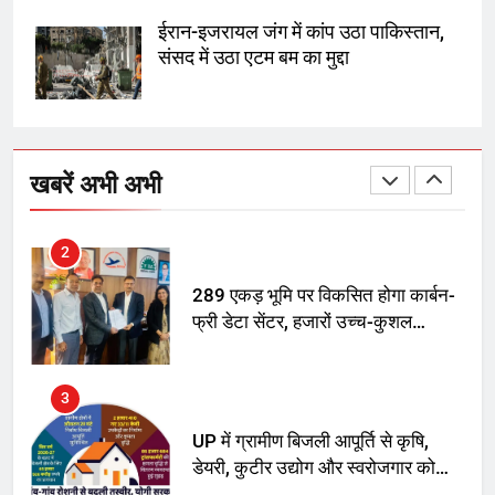
अमर शहीद ठाकुर रोशन सिंह के नाम पर
स्वरूप रानी नेहरू चिकित्सालय का
ईरान-इजरायल जंग में कांप उठा पाकिस्तान,
नामकरण करने की मांग को लेकर
संसद में उठा एटम बम का मुद्दा
अनिश्चितकालीन धरना शुरू
2
289 एकड़ भूमि पर विकसित होगा कार्बन-
फ्री डेटा सेंटर, हजारों उच्च-कुशल
खबरें अभी अभी
रोजगार सृजन की संभावना
3
UP में ग्रामीण बिजली आपूर्ति से कृषि,
डेयरी, कुटीर उद्योग और स्वरोजगार को
मिला बढ़ावा
4
राम की नगरी अयोध्या में आने वाले भक्तों
का स्वागत करेगा लक्ष्मण द्वार