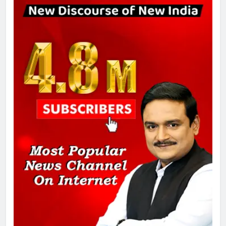
सुप्रीम कोर्ट ने राहुल गांधी के ‘वोट चोरी’
के आरोप खारिज किए, शेखपुरा में पीएम की
मां को गाली पर कोर्ट का समन जारी
1
अमर शहीद ठाकुर रोशन सिंह के नाम पर
स्वरूप रानी नेहरू चिकित्सालय का
नामकरण करने की मांग को लेकर
अनिश्चितकालीन धरना शुरू
2
289 एकड़ भूमि पर विकसित होगा कार्बन-
फ्री डेटा सेंटर, हजारों उच्च-कुशल
रोजगार सृजन की संभावना
3
UP में ग्रामीण बिजली आपूर्ति से कृषि,