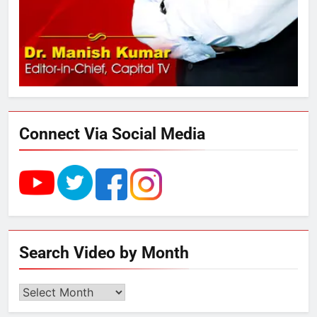
डेयरी, कुटीर उद्योग और स्वरोजगार को
मिला बढ़ावा
4
राम की नगरी अयोध्या में आने वाले भक्तों
का स्वागत करेगा लक्ष्मण द्वार
Connect Via Social Media
5
उत्तर प्रदेश में गांवों में बढ़ेंगी सुविधाएं: 67%
बढ़ा पंचायतों का बजट
6
Search Video by Month
गाजा युद्धविराम को लेकर बड़ी खबरें
Search
Video