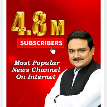
दिल्ली कोर्ट ने IRCTC घोटाले में आरोप
तय किए
8
सुप्रीम कोर्ट ने राहुल गांधी के ‘वोट चोरी’
के आरोप खारिज किए, शेखपुरा में पीएम की
मां को गाली पर कोर्ट का समन जारी
1
अमर शहीद ठाकुर रोशन सिंह के नाम पर
स्वरूप रानी नेहरू चिकित्सालय का
नामकरण करने की मांग को लेकर
अनिश्चितकालीन धरना शुरू
2
289 एकड़ भूमि पर विकसित होगा कार्बन-
फ्री डेटा सेंटर, हजारों उच्च-कुशल
रोजगार सृजन की संभावना