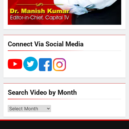
3
UP में ग्रामीण बिजली आपूर्ति से कृषि,
डेयरी, कुटीर उद्योग और स्वरोजगार को
मिला बढ़ावा
Connect Via Social Media
4
राम की नगरी अयोध्या में आने वाले भक्तों
का स्वागत करेगा लक्ष्मण द्वार
5
Search Video by Month
उत्तर प्रदेश में गांवों में बढ़ेंगी सुविधाएं: 67%
बढ़ा पंचायतों का बजट
Search
Video
by
6
Month