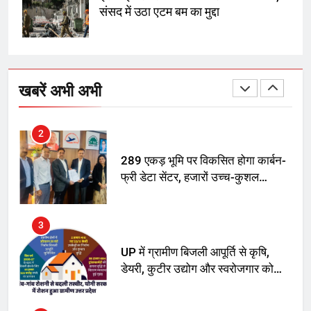
मां को गाली पर कोर्ट का समन जारी
संसद में उठा एटम बम का मुद्दा
1
अमर शहीद ठाकुर रोशन सिंह के नाम पर
स्वरूप रानी नेहरू चिकित्सालय का
खबरें अभी अभी
नामकरण करने की मांग को लेकर
अनिश्चितकालीन धरना शुरू
2
289 एकड़ भूमि पर विकसित होगा कार्बन-
फ्री डेटा सेंटर, हजारों उच्च-कुशल
रोजगार सृजन की संभावना
3
UP में ग्रामीण बिजली आपूर्ति से कृषि,
डेयरी, कुटीर उद्योग और स्वरोजगार को
मिला बढ़ावा