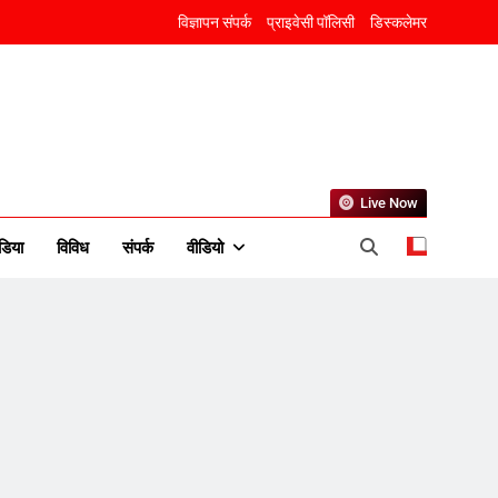
विज्ञापन संपर्क
प्राइवेसी पॉलिसी
डिस्कलेमर
Live Now
5
डिया
विविध
संपर्क
वीडियो
राम की नगरी अयोध्या में आने वाले
भक्तों का स्वागत करेगा लक्ष्मण द्वार
6
उत्तर प्रदेश में गांवों में बढ़ेंगी
सुविधाएं: 67% बढ़ा पंचायतों का
बजट
7