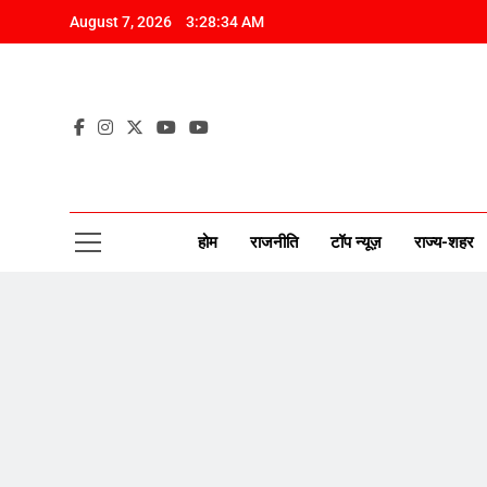
Skip
August 7, 2026
3:28:35 AM
to
content
CAP
New Disco
होम
राजनीति
टॉप न्यूज़
राज्य-शहर