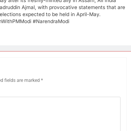
 after its freshly-minted ally in Assam, All India
adruddin Ajmal, with provocative statements that are
elections expected to be held in April-May.
mWithPMModi #NarendraModi
ed fields are marked
*