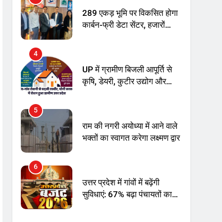
अनिश्चितकालीन धरना शुरू
289 एकड़ भूमि पर विकसित होगा
कार्बन-फ्री डेटा सेंटर, हजारों
उच्च-कुशल रोजगार सृजन की
संभावना
4
UP में ग्रामीण बिजली आपूर्ति से
कृषि, डेयरी, कुटीर उद्योग और
स्वरोजगार को मिला बढ़ावा
5
राम की नगरी अयोध्या में आने वाले
भक्तों का स्वागत करेगा लक्ष्मण द्वार
6
उत्तर प्रदेश में गांवों में बढ़ेंगी
सुविधाएं: 67% बढ़ा पंचायतों का
बजट