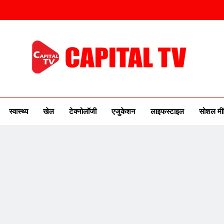
ITAL TV
urse Of New India
स्वास्थ्य
खेल
टेक्नोलॉजी
एजुकेशन
लाइफस्टाइल
सोशल मी