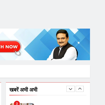
गाजा युद्धविराम को लेकर बड़ी खबरें
8
चुनाव से पहले लालू परिवार पर बड़ा
झटका, दिल्ली कोर्ट ने IRCTC
घोटाले में आरोप तय किए
1
SRN अस्पताल का नाम अमर
शहीद ठाकुर रोशन सिंह के नाम पर
करने की मांग तेज
2
अमर शहीद ठाकुर रोशन सिंह के
खबरें अभी अभी
नाम पर स्वरूप रानी नेहरू
चिकित्सालय का नामकरण करने
की मांग को लेकर
3