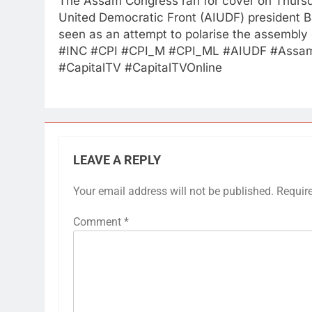
The Assam Congress ran for cover on Thursday
United Democratic Front (AIUDF) president B
seen as an attempt to polarise the assembly 
#INC #CPI #CPI_M #CPI_ML #AIUDF #Assa
#CapitalTV #CapitalTVOnline
LEAVE A REPLY
Your email address will not be published.
Requir
Comment
*