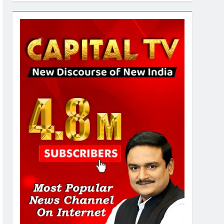
7
गाजा युद्धविराम को लेकर बड़ी खबरें
8
चुनाव से पहले लालू परिवार पर बड़ा
झटका, दिल्ली कोर्ट ने IRCTC
घोटाले में आरोप तय किए
1
SRN अस्पताल का नाम अमर
शहीद ठाकुर रोशन सिंह के नाम पर
करने की मांग तेज
2
अमर शहीद ठाकुर रोशन सिंह के
नाम पर स्वरूप रानी नेहरू
चिकित्सालय का नामकरण करने