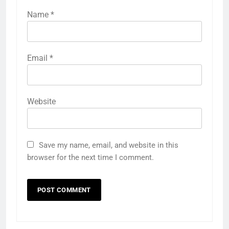
Name
*
Email
*
Website
5
राम की नगरी अयोध्या में आने वाले भक्तों
Save my name, email, and website in this
का स्वागत करेगा लक्ष्मण द्वार
browser for the next time I comment.
6
उत्तर प्रदेश में गांवों में बढ़ेंगी सुविधाएं: 67%
बढ़ा पंचायतों का बजट