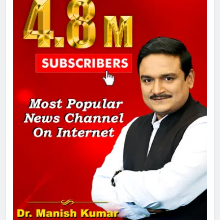
1
SRN अस्पताल का नाम अमर शहीद ठाकुर
रोशन सिंह के नाम पर करने की मांग तेज
2
अमर शहीद ठाकुर रोशन सिंह के नाम पर
स्वरूप रानी नेहरू चिकित्सालय का
नामकरण करने की मांग को लेकर
अनिश्चितकालीन धरना शुरू
3
289 एकड़ भूमि पर विकसित होगा कार्बन-
फ्री डेटा सेंटर, हजारों उच्च-कुशल
रोजगार सृजन की संभावना
4