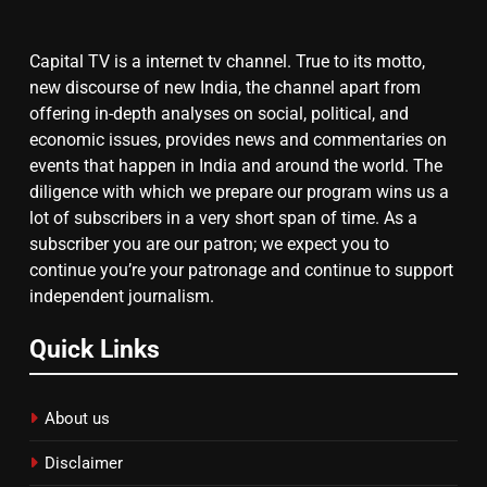
Capital TV is a internet tv channel. True to its motto,
8
new discourse of new India, the channel apart from
चुनाव से पहले लालू परिवार पर बड़ा झटका,
offering in-depth analyses on social, political, and
दिल्ली कोर्ट ने IRCTC घोटाले में आरोप
economic issues, provides news and commentaries on
तय किए
events that happen in India and around the world. The
diligence with which we prepare our program wins us a
lot of subscribers in a very short span of time. As a
subscriber you are our patron; we expect you to
continue you’re your patronage and continue to support
independent journalism.
Quick Links
About us
Disclaimer