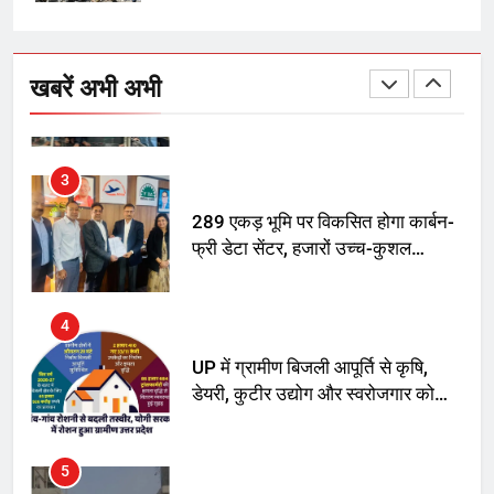
2
अमर शहीद ठाकुर रोशन सिंह के नाम पर
स्वरूप रानी नेहरू चिकित्सालय का
खबरें अभी अभी
नामकरण करने की मांग को लेकर
अनिश्चितकालीन धरना शुरू
3
289 एकड़ भूमि पर विकसित होगा कार्बन-
फ्री डेटा सेंटर, हजारों उच्च-कुशल
रोजगार सृजन की संभावना
4
UP में ग्रामीण बिजली आपूर्ति से कृषि,
डेयरी, कुटीर उद्योग और स्वरोजगार को
मिला बढ़ावा
5
राम की नगरी अयोध्या में आने वाले भक्तों