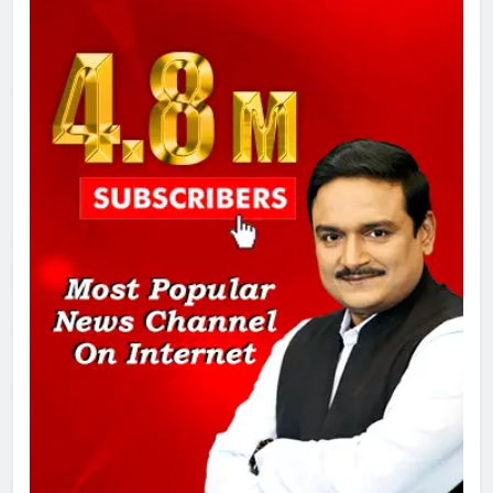
गाजा युद्धविराम को लेकर बड़ी खबरें
8
चुनाव से पहले लालू परिवार पर बड़ा झटका,
दिल्ली कोर्ट ने IRCTC घोटाले में आरोप
तय किए
1
SRN अस्पताल का नाम अमर शहीद ठाकुर
रोशन सिंह के नाम पर करने की मांग तेज
2
अमर शहीद ठाकुर रोशन सिंह के नाम पर
स्वरूप रानी नेहरू चिकित्सालय का
नामकरण करने की मांग को लेकर