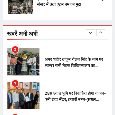
तय किए
संसद में उठा एटम बम का मुद्दा
1
SRN अस्पताल का नाम अमर शहीद ठाकुर
रोशन सिंह के नाम पर करने की मांग तेज
खबरें अभी अभी
2
अमर शहीद ठाकुर रोशन सिंह के नाम पर
स्वरूप रानी नेहरू चिकित्सालय का
नामकरण करने की मांग को लेकर
अनिश्चितकालीन धरना शुरू
3
289 एकड़ भूमि पर विकसित होगा कार्बन-
फ्री डेटा सेंटर, हजारों उच्च-कुशल
रोजगार सृजन की संभावना