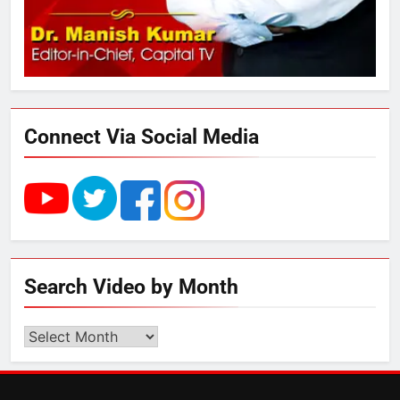
अनिश्चितकालीन धरना शुरू
3
289 एकड़ भूमि पर विकसित होगा कार्बन-
फ्री डेटा सेंटर, हजारों उच्च-कुशल
रोजगार सृजन की संभावना
Connect Via Social Media
4
UP में ग्रामीण बिजली आपूर्ति से कृषि,
डेयरी, कुटीर उद्योग और स्वरोजगार को
मिला बढ़ावा
5
Search Video by Month
राम की नगरी अयोध्या में आने वाले भक्तों
का स्वागत करेगा लक्ष्मण द्वार
Search
Video
by
6
Month