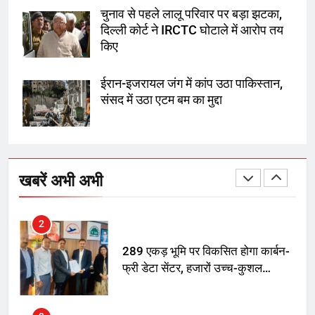
मां को गाली पर कोर्ट का समन जारी
चुनाव से पहले लालू परिवार पर बड़ा झटका,
दिल्ली कोर्ट ने IRCTC घोटाले में आरोप तय
1
किए
अमर शहीद ठाकुर रोशन सिंह के नाम पर
ईरान-इजरायल जंग में कांप उठा पाकिस्तान,
स्वरूप रानी नेहरू चिकित्सालय का
संसद में उठा एटम बम का मुद्दा
नामकरण करने की मांग को लेकर
अनिश्चितकालीन धरना शुरू
2
289 एकड़ भूमि पर विकसित होगा कार्बन-
फ्री डेटा सेंटर, हजारों उच्च-कुशल
खबरें अभी अभी
रोजगार सृजन की संभावना
3
UP में ग्रामीण बिजली आपूर्ति से कृषि,
डेयरी, कुटीर उद्योग और स्वरोजगार को
मिला बढ़ावा