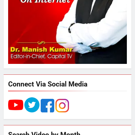
3
UP में ग्रामीण बिजली आपूर्ति से कृषि,
डेयरी, कुटीर उद्योग और स्वरोजगार को
मिला बढ़ावा
4
राम की नगरी अयोध्या में आने वाले भक्तों
का स्वागत करेगा लक्ष्मण द्वार
Connect Via Social Media
5
उत्तर प्रदेश में गांवों में बढ़ेंगी सुविधाएं: 67%
बढ़ा पंचायतों का बजट
6
Search Video by Month