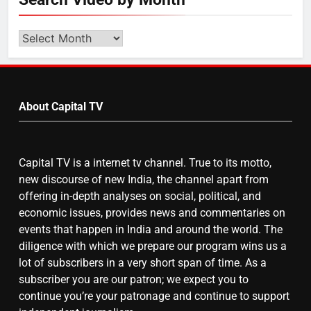
गाजा युद्धविराम को लेकर बड़ी खबरें
Search
Video
by
7
Month
चुनाव से पहले लालू परिवार पर बड़ा झटका,
About Capital TV
दिल्ली कोर्ट ने IRCTC घोटाले में आरोप
तय किए
Capital TV is a internet tv channel. True to its motto,
8
new discourse of new India, the channel apart from
offering in-depth analyses on social, political, and
सुप्रीम कोर्ट ने राहुल गांधी के ‘वोट चोरी’
economic issues, provides news and commentaries on
के आरोप खारिज किए, शेखपुरा में पीएम की
events that happen in India and around the world. The
मां को गाली पर कोर्ट का समन जारी
diligence with which we prepare our program wins us a
lot of subscribers in a very short span of time. As a
subscriber you are our patron; we expect you to
continue you’re your patronage and continue to support