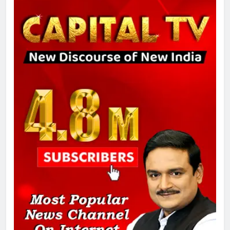
दिल्ली कोर्ट ने IRCTC घोटाले में आरोप
तय किए
8
सुप्रीम कोर्ट ने राहुल गांधी के ‘वोट चोरी’
के आरोप खारिज किए, शेखपुरा में पीएम की
मां को गाली पर कोर्ट का समन जारी
1
अमर शहीद ठाकुर रोशन सिंह के नाम पर
स्वरूप रानी नेहरू चिकित्सालय का
नामकरण करने की मांग को लेकर
अनिश्चितकालीन धरना शुरू
2
289 एकड़ भूमि पर विकसित होगा कार्बन-
फ्री डेटा सेंटर, हजारों उच्च-कुशल
रोजगार सृजन की संभावना