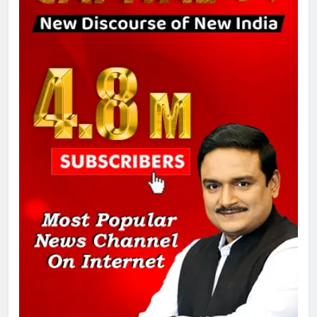
8
चुनाव से पहले लालू परिवार पर बड़ा झटका,
दिल्ली कोर्ट ने IRCTC घोटाले में आरोप
तय किए
1
SRN अस्पताल का नाम अमर शहीद ठाकुर
रोशन सिंह के नाम पर करने की मांग तेज
2
अमर शहीद ठाकुर रोशन सिंह के नाम पर
स्वरूप रानी नेहरू चिकित्सालय का
नामकरण करने की मांग को लेकर
अनिश्चितकालीन धरना शुरू
3
289 एकड़ भूमि पर विकसित होगा कार्बन-