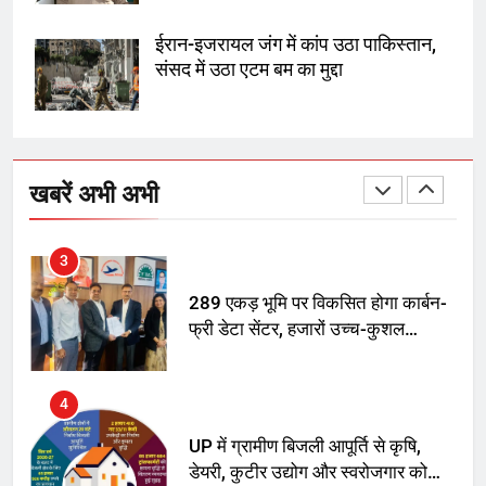
SRN अस्पताल का नाम अमर शहीद ठाकुर
रोशन सिंह के नाम पर करने की मांग तेज
ईरान-इजरायल जंग में कांप उठा पाकिस्तान,
संसद में उठा एटम बम का मुद्दा
2
अमर शहीद ठाकुर रोशन सिंह के नाम पर
स्वरूप रानी नेहरू चिकित्सालय का
खबरें अभी अभी
नामकरण करने की मांग को लेकर
अनिश्चितकालीन धरना शुरू
3
289 एकड़ भूमि पर विकसित होगा कार्बन-
फ्री डेटा सेंटर, हजारों उच्च-कुशल
रोजगार सृजन की संभावना
4
UP में ग्रामीण बिजली आपूर्ति से कृषि,
डेयरी, कुटीर उद्योग और स्वरोजगार को