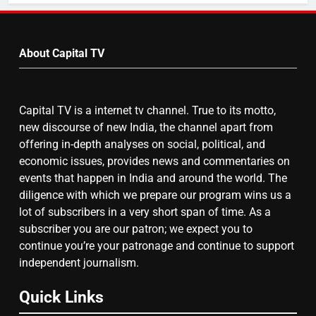
by
7
Month
About Capital TV
गाजा युद्धविराम को लेकर बड़ी खबरें
Capital TV is a internet tv channel. True to its motto,
8
new discourse of new India, the channel apart from
चुनाव से पहले लालू परिवार पर बड़ा झटका,
offering in-depth analyses on social, political, and
दिल्ली कोर्ट ने IRCTC घोटाले में आरोप
economic issues, provides news and commentaries on
तय किए
events that happen in India and around the world. The
diligence with which we prepare our program wins us a
lot of subscribers in a very short span of time. As a
subscriber you are our patron; we expect you to
continue you’re your patronage and continue to support
independent journalism.
Quick Links