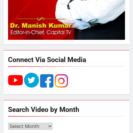
फ्री डेटा सेंटर, हजारों उच्च-कुशल
रोजगार सृजन की संभावना
4
UP में ग्रामीण बिजली आपूर्ति से कृषि,
डेयरी, कुटीर उद्योग और स्वरोजगार को
मिला बढ़ावा
Connect Via Social Media
5
राम की नगरी अयोध्या में आने वाले भक्तों
का स्वागत करेगा लक्ष्मण द्वार
6
Search Video by Month
उत्तर प्रदेश में गांवों में बढ़ेंगी सुविधाएं: 67%
बढ़ा पंचायतों का बजट
Search
Video