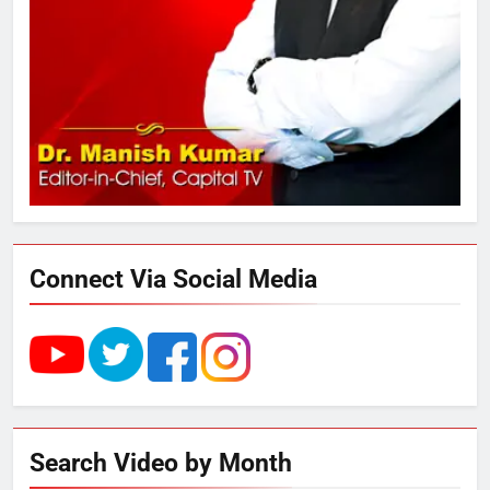
3
289 एकड़ भूमि पर विकसित होगा कार्बन-
फ्री डेटा सेंटर, हजारों उच्च-कुशल
रोजगार सृजन की संभावना
4
UP में ग्रामीण बिजली आपूर्ति से कृषि,
डेयरी, कुटीर उद्योग और स्वरोजगार को
मिला बढ़ावा
Connect Via Social Media
5
राम की नगरी अयोध्या में आने वाले भक्तों
का स्वागत करेगा लक्ष्मण द्वार
6
Search Video by Month
उत्तर प्रदेश में गांवों में बढ़ेंगी सुविधाएं: 67%