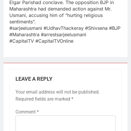
Elgar Parishad conclave. The opposition BJP in
Maharashtra had demanded action against Mr.
Usmani, accusing him of “hurting religious
sentiments”.
#sarjeelusmani​ #UdhavThackeray​ #Shivsena​ #BJP​
#Maharashtra​ #arrestsarjeelusmani​
#CapitalTV​ #CapitalTVOnline
LEAVE A REPLY
Your email address will not be published.
Required fields are marked
*
Comment
*