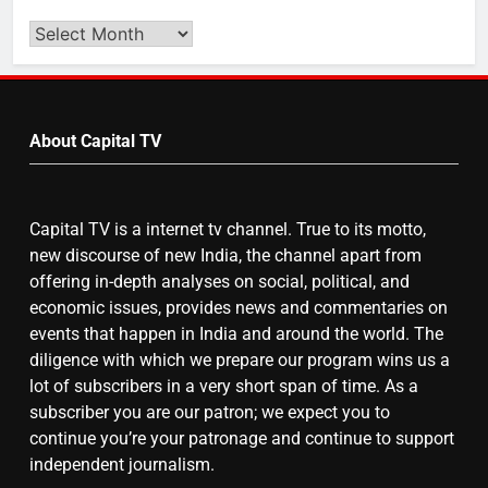
बढ़ा पंचायतों का बजट
Search
Video
by
7
Month
About Capital TV
गाजा युद्धविराम को लेकर बड़ी खबरें
Capital TV is a internet tv channel. True to its motto,
8
new discourse of new India, the channel apart from
चुनाव से पहले लालू परिवार पर बड़ा झटका,
offering in-depth analyses on social, political, and
दिल्ली कोर्ट ने IRCTC घोटाले में आरोप
economic issues, provides news and commentaries on
तय किए
events that happen in India and around the world. The
diligence with which we prepare our program wins us a
lot of subscribers in a very short span of time. As a
subscriber you are our patron; we expect you to
continue you’re your patronage and continue to support
independent journalism.