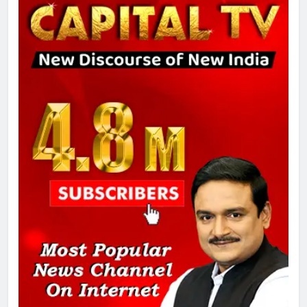
8
चुनाव से पहले लालू परिवार पर बड़ा झटका,
दिल्ली कोर्ट ने IRCTC घोटाले में आरोप
तय किए
1
SRN अस्पताल का नाम अमर शहीद ठाकुर
रोशन सिंह के नाम पर करने की मांग तेज
2
अमर शहीद ठाकुर रोशन सिंह के नाम पर
स्वरूप रानी नेहरू चिकित्सालय का
नामकरण करने की मांग को लेकर
अनिश्चितकालीन धरना शुरू