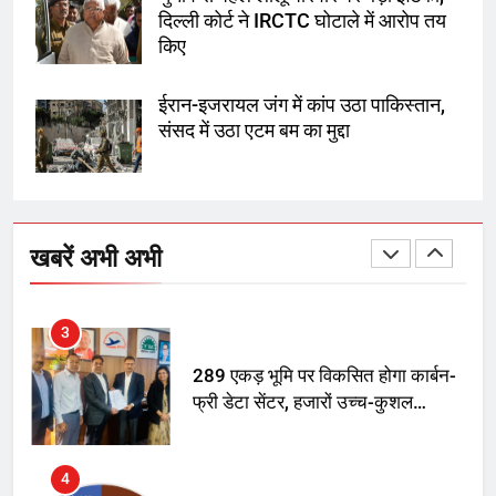
दिल्ली कोर्ट ने IRCTC घोटाले में आरोप तय
1
किए
SRN अस्पताल का नाम अमर शहीद ठाकुर
रोशन सिंह के नाम पर करने की मांग तेज
ईरान-इजरायल जंग में कांप उठा पाकिस्तान,
संसद में उठा एटम बम का मुद्दा
2
अमर शहीद ठाकुर रोशन सिंह के नाम पर
स्वरूप रानी नेहरू चिकित्सालय का
खबरें अभी अभी
नामकरण करने की मांग को लेकर
अनिश्चितकालीन धरना शुरू
3
289 एकड़ भूमि पर विकसित होगा कार्बन-
फ्री डेटा सेंटर, हजारों उच्च-कुशल
रोजगार सृजन की संभावना
4