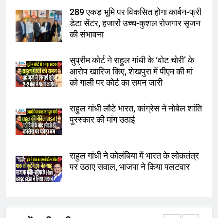
289 एकड़ भूमि पर विकसित होगा कार्बन-फ्री
चुनाव से पहले लालू परिवार पर बड़ा झटका,
डेटा सेंटर, हजारों उच्च-कुशल रोजगार सृजन
दिल्ली कोर्ट ने IRCTC घोटाले में आरोप
की संभावना
तय किए
सुप्रीम कोर्ट ने राहुल गांधी के ‘वोट चोरी’ के
8
आरोप खारिज किए, शेखपुरा में पीएम की मां
सुप्रीम कोर्ट ने राहुल गांधी के ‘वोट चोरी’
को गाली पर कोर्ट का समन जारी
के आरोप खारिज किए, शेखपुरा में पीएम की
मां को गाली पर कोर्ट का समन जारी
राहुल गांधी लौटे भारत, कांग्रेस ने नोबेल शांति
पुरस्कार की मांग उठाई
1
अमर शहीद ठाकुर रोशन सिंह के नाम पर
स्वरूप रानी नेहरू चिकित्सालय का
राहुल गांधी ने कोलंबिया में भारत के लोकतंत्र
नामकरण करने की मांग को लेकर
पर उठाए सवाल, भाजपा ने किया पलटवार
अनिश्चितकालीन धरना शुरू
2
289 एकड़ भूमि पर विकसित होगा कार्बन-