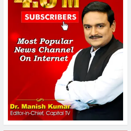
अमर शहीद ठाकुर रोशन सिंह के नाम पर
स्वरूप रानी नेहरू चिकित्सालय का
नामकरण करने की मांग को लेकर
अनिश्चितकालीन धरना शुरू
2
289 एकड़ भूमि पर विकसित होगा कार्बन-
फ्री डेटा सेंटर, हजारों उच्च-कुशल
रोजगार सृजन की संभावना
3
UP में ग्रामीण बिजली आपूर्ति से कृषि,
डेयरी, कुटीर उद्योग और स्वरोजगार को
मिला बढ़ावा
4
राम की नगरी अयोध्या में आने वाले भक्तों
का स्वागत करेगा लक्ष्मण द्वार