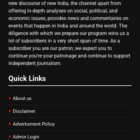
new discourse of new India, the channel apart from
सुप्रीम कोर्ट ने राहुल गांधी के ‘वोट चोरी’
offering in-depth analyses on social, political, and
के आरोप खारिज किए, शेखपुरा में पीएम की
economic issues, provides news and commentaries on
मां को गाली पर कोर्ट का समन जारी
events that happen in India and around the world. The
diligence with which we prepare our program wins us a
lot of subscribers in a very short span of time. As a
subscriber you are our patron; we expect you to
continue you’re your patronage and continue to support
independent journalism.
Quick Links
About us
Disclaimer
Advertisment Policy
Admin Login