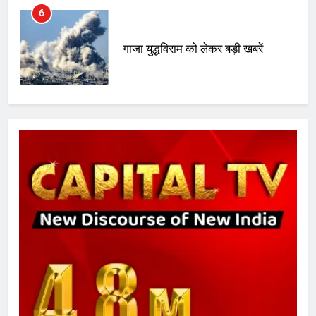
6
गाजा युद्धविराम को लेकर बड़ी खबरें
7
चुनाव से पहले लालू परिवार पर बड़ा झटका,
दिल्ली कोर्ट ने IRCTC घोटाले में आरोप
तय किए
8
सुप्रीम कोर्ट ने राहुल गांधी के ‘वोट चोरी’
के आरोप खारिज किए, शेखपुरा में पीएम की
मां को गाली पर कोर्ट का समन जारी
1