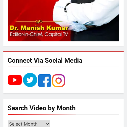
289 एकड़ भूमि पर विकसित होगा कार्बन-
फ्री डेटा सेंटर, हजारों उच्च-कुशल
रोजगार सृजन की संभावना
4
UP में ग्रामीण बिजली आपूर्ति से कृषि,
डेयरी, कुटीर उद्योग और स्वरोजगार को
मिला बढ़ावा
Connect Via Social Media
5
राम की नगरी अयोध्या में आने वाले भक्तों
का स्वागत करेगा लक्ष्मण द्वार
6
Search Video by Month
उत्तर प्रदेश में गांवों में बढ़ेंगी सुविधाएं: 67%
बढ़ा पंचायतों का बजट
Search