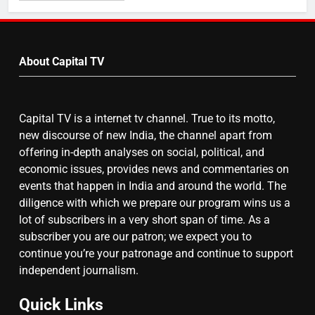
Video
by
7
Month
About Capital TV
गाजा युद्धविराम को लेकर बड़ी खबरें
Capital TV is a internet tv channel. True to its motto,
8
new discourse of new India, the channel apart from
चुनाव से पहले लालू परिवार पर बड़ा झटका,
offering in-depth analyses on social, political, and
दिल्ली कोर्ट ने IRCTC घोटाले में आरोप
economic issues, provides news and commentaries on
तय किए
events that happen in India and around the world. The
diligence with which we prepare our program wins us a
lot of subscribers in a very short span of time. As a
subscriber you are our patron; we expect you to
continue you’re your patronage and continue to support
independent journalism.
Quick Links