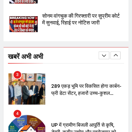
SRN अस्पताल का नाम अमर शहीद ठाकुर
रोशन सिंह के नाम पर करने की मांग तेज
सोनम वांगचुक की गिरफ्तारी पर सुप्रीम कोर्ट
में सुनवाई, रिहाई पर नोटिस जारी
2
अमर शहीद ठाकुर रोशन सिंह के नाम पर
स्वरूप रानी नेहरू चिकित्सालय का
खबरें अभी अभी
नामकरण करने की मांग को लेकर
अनिश्चितकालीन धरना शुरू
3
289 एकड़ भूमि पर विकसित होगा कार्बन-
फ्री डेटा सेंटर, हजारों उच्च-कुशल
रोजगार सृजन की संभावना
4
UP में ग्रामीण बिजली आपूर्ति से कृषि,