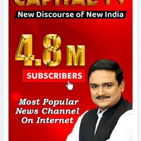
8
चुनाव से पहले लालू परिवार पर बड़ा झटका,
दिल्ली कोर्ट ने IRCTC घोटाले में आरोप
तय किए
1
SRN अस्पताल का नाम अमर शहीद ठाकुर
रोशन सिंह के नाम पर करने की मांग तेज
2
अमर शहीद ठाकुर रोशन सिंह के नाम पर
स्वरूप रानी नेहरू चिकित्सालय का
नामकरण करने की मांग को लेकर
अनिश्चितकालीन धरना शुरू
3