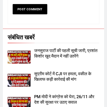
6
उत्तर प्रदेश में गांवों में बढ़ेंगी सुविधाएं: 67%
बढ़ा पंचायतों का बजट
संबंधित खबरें
7
जनसुराज पार्टी की पहली सूची जारी, प्रशांत
गाजा युद्धविराम को लेकर बड़ी खबरें
किशोर खुद मैदान में नहीं उतरेंगे
8
सुप्रीम कोर्ट में CJI पर हमला, वकील के
खिलाफ कड़ी कार्रवाई की मांग
चुनाव से पहले लालू परिवार पर बड़ा झटका,
दिल्ली कोर्ट ने IRCTC घोटाले में आरोप
तय किए
PM मोदी ने कांग्रेस को घेरा, 26/11 और
देश की सुरक्षा पर उठाए सवाल
1