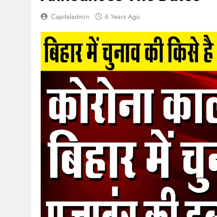
Capitaladmin
6 Years Ago