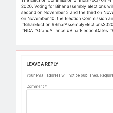
The Election Commission of India (ECI) on F
2020. Voting for Bihar assembly elections wil
second on November 3 and the third on Novem
on November 10, the Election Commission an
#BiharElection #BiharAssemblyElections20
#NDA #GrandAlliance #BiharElectionDates #
LEAVE A REPLY
Your email address will not be published.
Requir
Comment
*