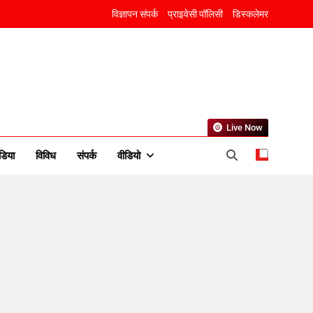
विज्ञापन संपर्क
प्राइवेसी पॉलिसी
डिस्कलेमर
Live Now
5
डिया
विविध
संपर्क
वीडियो
राम की नगरी अयोध्या में आने वाले
भक्तों का स्वागत करेगा लक्ष्मण द्वार
6
उत्तर प्रदेश में गांवों में बढ़ेंगी
सुविधाएं: 67% बढ़ा पंचायतों का
बजट
7