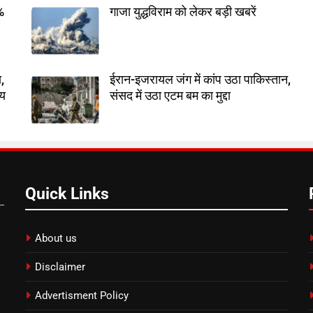
7%
गाजा युद्धविराम को लेकर बड़ी खबरें
,
ईरान-इजरायल जंग में कांप उठा पाकिस्तान,
तय
संसद में उठा एटम बम का मुद्दा
Quick Links
About us
Disclaimer
Advertisment Policy