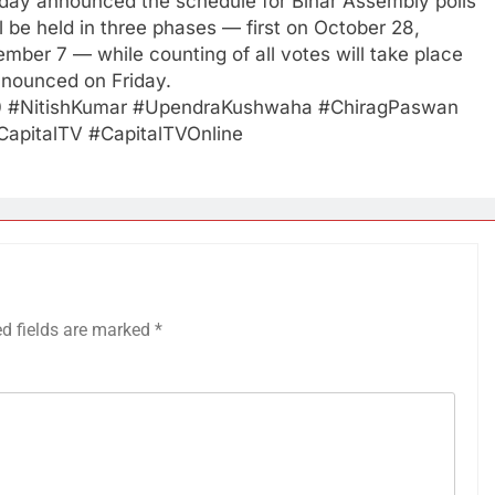
riday announced the schedule for Bihar Assembly polls
l be held in three phases — first on October 28,
ber 7 — while counting of all votes will take place
nounced on Friday.
20 #NitishKumar #UpendraKushwaha #ChiragPaswan
CapitalTV #CapitalTVOnline
ed fields are marked
*