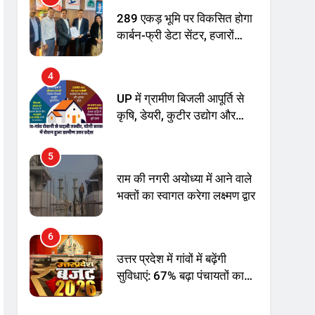
अनिश्चितकालीन धरना शुरू
289 एकड़ भूमि पर विकसित होगा
कार्बन-फ्री डेटा सेंटर, हजारों
उच्च-कुशल रोजगार सृजन की
संभावना
4
UP में ग्रामीण बिजली आपूर्ति से
कृषि, डेयरी, कुटीर उद्योग और
स्वरोजगार को मिला बढ़ावा
5
राम की नगरी अयोध्या में आने वाले
भक्तों का स्वागत करेगा लक्ष्मण द्वार
6
उत्तर प्रदेश में गांवों में बढ़ेंगी
सुविधाएं: 67% बढ़ा पंचायतों का
बजट