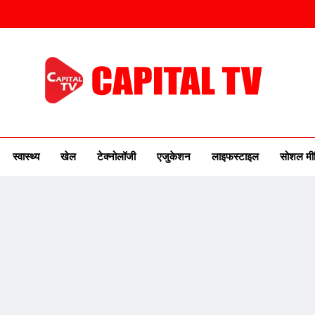
ITAL TV
urse Of New India
स्वास्थ्य
खेल
टेक्नोलॉजी
एजुकेशन
लाइफस्टाइल
सोशल मी