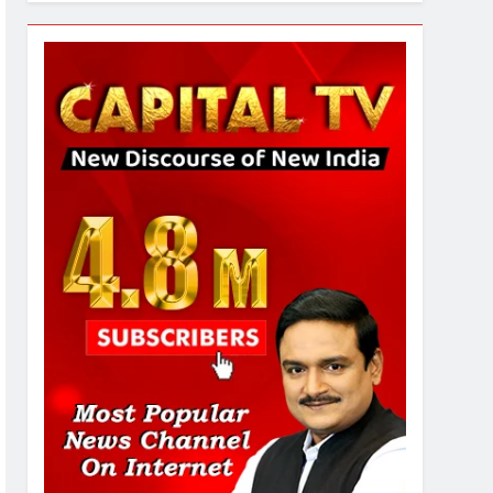
7
गाजा युद्धविराम को लेकर बड़ी खबरें
8
चुनाव से पहले लालू परिवार पर बड़ा
झटका, दिल्ली कोर्ट ने IRCTC
घोटाले में आरोप तय किए
1
SRN अस्पताल का नाम अमर
शहीद ठाकुर रोशन सिंह के नाम पर
करने की मांग तेज
2
अमर शहीद ठाकुर रोशन सिंह के
नाम पर स्वरूप रानी नेहरू
चिकित्सालय का नामकरण करने