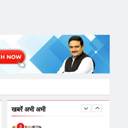
गाजा युद्धविराम को लेकर बड़ी खबरें
8
चुनाव से पहले लालू परिवार पर बड़ा
झटका, दिल्ली कोर्ट ने IRCTC
घोटाले में आरोप तय किए
1
SRN अस्पताल का नाम अमर
शहीद ठाकुर रोशन सिंह के नाम पर
करने की मांग तेज
2
अमर शहीद ठाकुर रोशन सिंह के
खबरें अभी अभी
नाम पर स्वरूप रानी नेहरू
चिकित्सालय का नामकरण करने
की मांग को लेकर
3