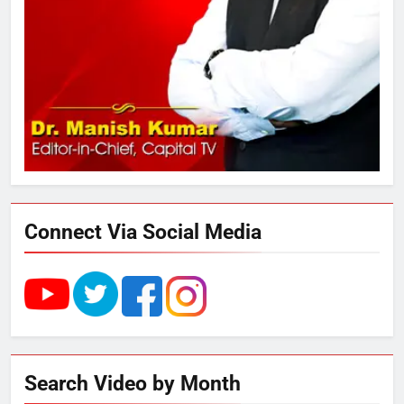
3
289 एकड़ भूमि पर विकसित होगा कार्बन-
फ्री डेटा सेंटर, हजारों उच्च-कुशल
रोजगार सृजन की संभावना
4
UP में ग्रामीण बिजली आपूर्ति से कृषि,
डेयरी, कुटीर उद्योग और स्वरोजगार को
मिला बढ़ावा
Connect Via Social Media
5
राम की नगरी अयोध्या में आने वाले भक्तों
का स्वागत करेगा लक्ष्मण द्वार
6
Search Video by Month
उत्तर प्रदेश में गांवों में बढ़ेंगी सुविधाएं: 67%