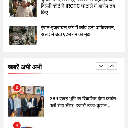
दिल्ली कोर्ट ने IRCTC घोटाले में आरोप तय
1
किए
SRN अस्पताल का नाम अमर शहीद ठाकुर
रोशन सिंह के नाम पर करने की मांग तेज
ईरान-इजरायल जंग में कांप उठा पाकिस्तान,
संसद में उठा एटम बम का मुद्दा
2
अमर शहीद ठाकुर रोशन सिंह के नाम पर
स्वरूप रानी नेहरू चिकित्सालय का
खबरें अभी अभी
नामकरण करने की मांग को लेकर
अनिश्चितकालीन धरना शुरू
3
289 एकड़ भूमि पर विकसित होगा कार्बन-
फ्री डेटा सेंटर, हजारों उच्च-कुशल
रोजगार सृजन की संभावना
4