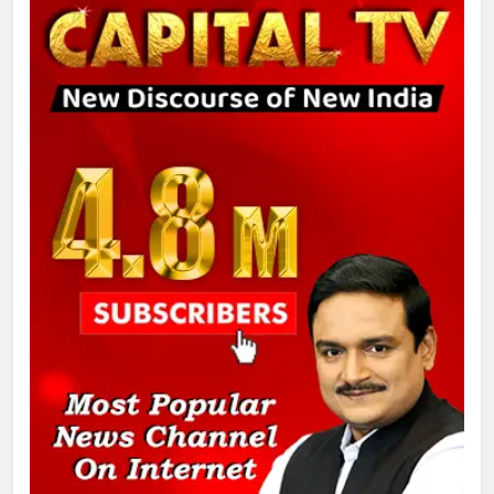
8
चुनाव से पहले लालू परिवार पर बड़ा झटका,
दिल्ली कोर्ट ने IRCTC घोटाले में आरोप
तय किए
1
SRN अस्पताल का नाम अमर शहीद ठाकुर
रोशन सिंह के नाम पर करने की मांग तेज
2
अमर शहीद ठाकुर रोशन सिंह के नाम पर
स्वरूप रानी नेहरू चिकित्सालय का
नामकरण करने की मांग को लेकर
अनिश्चितकालीन धरना शुरू