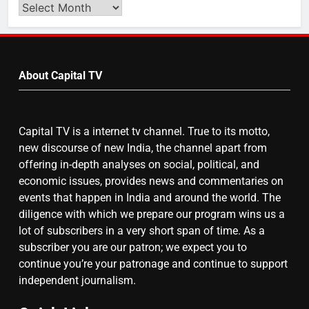
Search
Video
by
7
Month
About Capital TV
गाजा युद्धविराम को लेकर बड़ी खबरें
Capital TV is a internet tv channel. True to its motto,
8
new discourse of new India, the channel apart from
चुनाव से पहले लालू परिवार पर बड़ा झटका,
offering in-depth analyses on social, political, and
दिल्ली कोर्ट ने IRCTC घोटाले में आरोप
economic issues, provides news and commentaries on
तय किए
events that happen in India and around the world. The
diligence with which we prepare our program wins us a
lot of subscribers in a very short span of time. As a
subscriber you are our patron; we expect you to
continue you’re your patronage and continue to support
independent journalism.