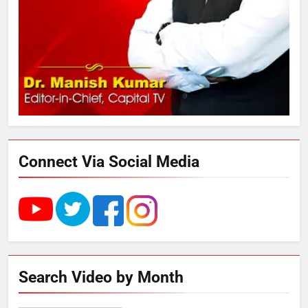
289 एकड़ भूमि पर विकसित होगा कार्बन-
फ्री डेटा सेंटर, हजारों उच्च-कुशल
रोजगार सृजन की संभावना
4
UP में ग्रामीण बिजली आपूर्ति से कृषि,
डेयरी, कुटीर उद्योग और स्वरोजगार को
मिला बढ़ावा
Connect Via Social Media
5
राम की नगरी अयोध्या में आने वाले भक्तों
का स्वागत करेगा लक्ष्मण द्वार
6
Search Video by Month
उत्तर प्रदेश में गांवों में बढ़ेंगी सुविधाएं: 67%
बढ़ा पंचायतों का बजट