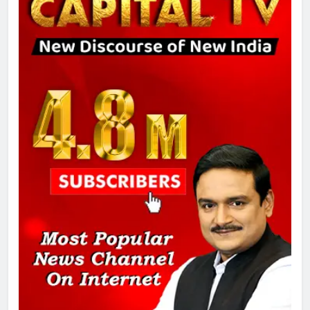
8
चुनाव से पहले लालू परिवार पर बड़ा झटका,
दिल्ली कोर्ट ने IRCTC घोटाले में आरोप
तय किए
1
SRN अस्पताल का नाम अमर शहीद ठाकुर
रोशन सिंह के नाम पर करने की मांग तेज
2
अमर शहीद ठाकुर रोशन सिंह के नाम पर
स्वरूप रानी नेहरू चिकित्सालय का
नामकरण करने की मांग को लेकर
अनिश्चितकालीन धरना शुरू
3