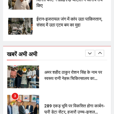
1
किए
SRN अस्पताल का नाम अमर शहीद ठाकुर
रोशन सिंह के नाम पर करने की मांग तेज
ईरान-इजरायल जंग में कांप उठा पाकिस्तान,
संसद में उठा एटम बम का मुद्दा
2
अमर शहीद ठाकुर रोशन सिंह के नाम पर
स्वरूप रानी नेहरू चिकित्सालय का
खबरें अभी अभी
नामकरण करने की मांग को लेकर
अनिश्चितकालीन धरना शुरू
3
289 एकड़ भूमि पर विकसित होगा कार्बन-
फ्री डेटा सेंटर, हजारों उच्च-कुशल
रोजगार सृजन की संभावना
4
UP में ग्रामीण बिजली आपूर्ति से कृषि,