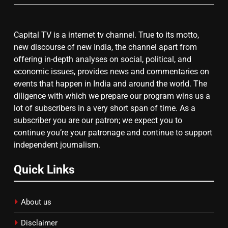
Capital TV is a internet tv channel. True to its motto,
8
new discourse of new India, the channel apart from
चुनाव से पहले लालू परिवार पर बड़ा झटका,
offering in-depth analyses on social, political, and
दिल्ली कोर्ट ने IRCTC घोटाले में आरोप
economic issues, provides news and commentaries on
तय किए
events that happen in India and around the world. The
diligence with which we prepare our program wins us a
lot of subscribers in a very short span of time. As a
subscriber you are our patron; we expect you to
continue you’re your patronage and continue to support
independent journalism.
Quick Links
About us
Disclaimer