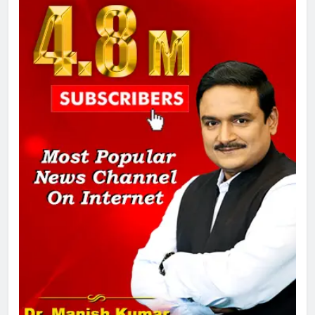
तय किए
1
SRN अस्पताल का नाम अमर शहीद ठाकुर
रोशन सिंह के नाम पर करने की मांग तेज
2
अमर शहीद ठाकुर रोशन सिंह के नाम पर
स्वरूप रानी नेहरू चिकित्सालय का
नामकरण करने की मांग को लेकर
अनिश्चितकालीन धरना शुरू
3
289 एकड़ भूमि पर विकसित होगा कार्बन-
फ्री डेटा सेंटर, हजारों उच्च-कुशल
रोजगार सृजन की संभावना
4