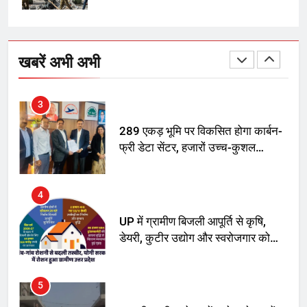
2
अमर शहीद ठाकुर रोशन सिंह के नाम पर
स्वरूप रानी नेहरू चिकित्सालय का
खबरें अभी अभी
नामकरण करने की मांग को लेकर
अनिश्चितकालीन धरना शुरू
3
289 एकड़ भूमि पर विकसित होगा कार्बन-
फ्री डेटा सेंटर, हजारों उच्च-कुशल
रोजगार सृजन की संभावना
4
UP में ग्रामीण बिजली आपूर्ति से कृषि,
डेयरी, कुटीर उद्योग और स्वरोजगार को
मिला बढ़ावा
5