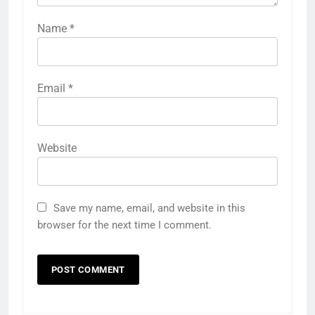
Name
*
Email
*
Website
5
राम की नगरी अयोध्या में आने वाले भक्तों
Save my name, email, and website in this
का स्वागत करेगा लक्ष्मण द्वार
browser for the next time I comment.
6
उत्तर प्रदेश में गांवों में बढ़ेंगी सुविधाएं: 67%