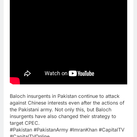
Baloch insurgents in Pakistan continue to attack
against Chinese interests even after the actions of
the Pakistani army. Not only this, but Baloch
insurgents have also changed their strategy to
target CPEC.
#Pakistan #PakistanArmy #ImranKhan #CapitalTV
#CapitalTVOnline