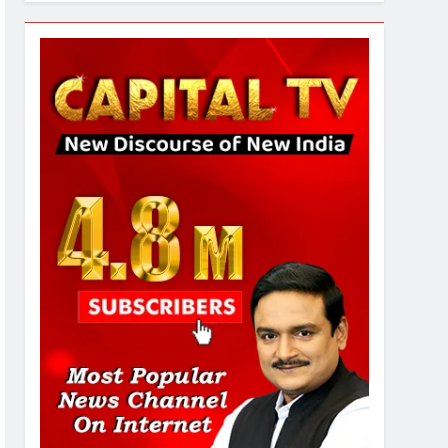
7
गाजा युद्धविराम को लेकर बड़ी खबरें
8
चुनाव से पहले लालू परिवार पर बड़ा
झटका, दिल्ली कोर्ट ने IRCTC
घोटाले में आरोप तय किए
1
SRN अस्पताल का नाम अमर
शहीद ठाकुर रोशन सिंह के नाम पर
करने की मांग तेज
2
अमर शहीद ठाकुर रोशन सिंह के
नाम पर स्वरूप रानी नेहरू
चिकित्सालय का नामकरण करने