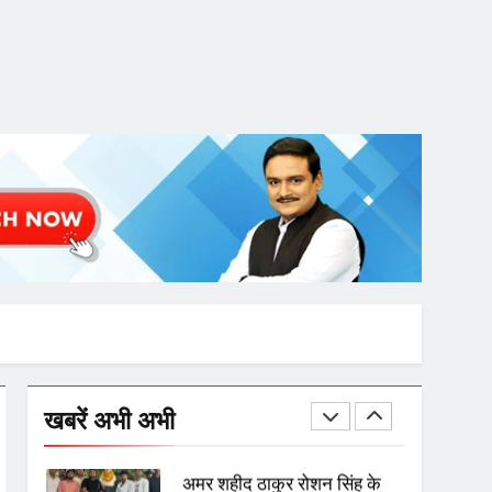
गाजा युद्धविराम को लेकर बड़ी खबरें
8
चुनाव से पहले लालू परिवार पर बड़ा
झटका, दिल्ली कोर्ट ने IRCTC
घोटाले में आरोप तय किए
1
SRN अस्पताल का नाम अमर
शहीद ठाकुर रोशन सिंह के नाम पर
करने की मांग तेज
2
अमर शहीद ठाकुर रोशन सिंह के
खबरें अभी अभी
नाम पर स्वरूप रानी नेहरू
चिकित्सालय का नामकरण करने
की मांग को लेकर
3