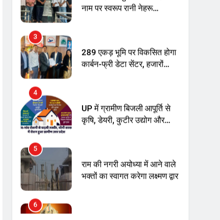
अनिश्चितकालीन धरना शुरू
289 एकड़ भूमि पर विकसित होगा
कार्बन-फ्री डेटा सेंटर, हजारों
उच्च-कुशल रोजगार सृजन की
संभावना
4
UP में ग्रामीण बिजली आपूर्ति से
कृषि, डेयरी, कुटीर उद्योग और
स्वरोजगार को मिला बढ़ावा
5
राम की नगरी अयोध्या में आने वाले
भक्तों का स्वागत करेगा लक्ष्मण द्वार
6
उत्तर प्रदेश में गांवों में बढ़ेंगी
सुविधाएं: 67% बढ़ा पंचायतों का
बजट