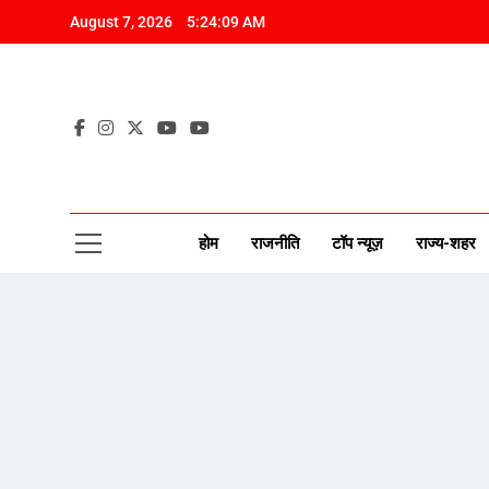
Skip
August 7, 2026
5:24:10 AM
to
content
CAP
New Disco
होम
राजनीति
टॉप न्यूज़
राज्य-शहर