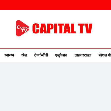
ITAL TV
urse Of New India
स्वास्थ्य
खेल
टेक्नोलॉजी
एजुकेशन
लाइफस्टाइल
सोशल मी