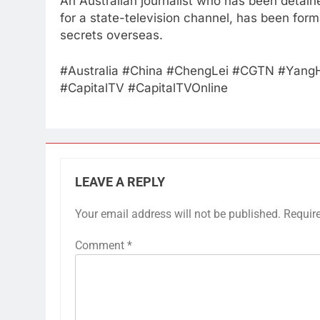
An Australian journalist who has been detain
for a state-television channel, has been forma
secrets overseas.
#Australia​ #China​ #ChengLei​ #CGTN​ #Yang
#CapitalTV​ #CapitalTVOnline
LEAVE A REPLY
Your email address will not be published.
Requir
Comment
*