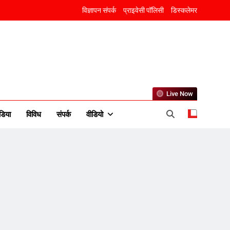
विज्ञापन संपर्क
प्राइवेसी पॉलिसी
डिस्कलेमर
Live Now
5
डिया
विविध
संपर्क
वीडियो
राम की नगरी अयोध्या में आने वाले
भक्तों का स्वागत करेगा लक्ष्मण द्वार
6
उत्तर प्रदेश में गांवों में बढ़ेंगी
सुविधाएं: 67% बढ़ा पंचायतों का
बजट
7