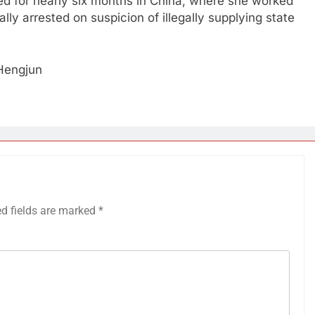
ed for nearly six months in China, where she worked
lly arrested on suspicion of illegally supplying state
Hengjun​
ed fields are marked
*