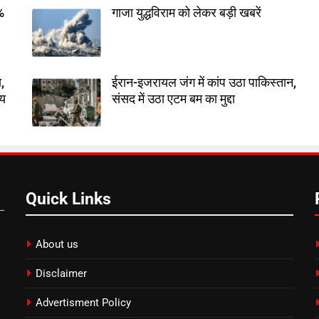
7%
गाजा युद्धविराम को लेकर बड़ी खबरें
,
ईरान-इजरायल जंग में कांप उठा पाकिस्तान,
तय
संसद में उठा एटम बम का मुद्दा
Quick Links
About us
Disclaimer
Advertisment Policy