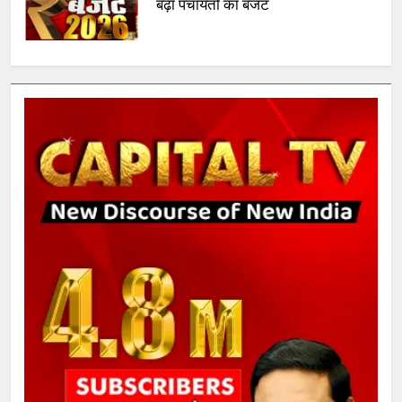
बढ़ा पंचायतों का बजट
7
गाजा युद्धविराम को लेकर बड़ी खबरें
8
चुनाव से पहले लालू परिवार पर बड़ा झटका,
दिल्ली कोर्ट ने IRCTC घोटाले में आरोप
तय किए
1
SRN अस्पताल का नाम अमर शहीद ठाकुर
रोशन सिंह के नाम पर करने की मांग तेज