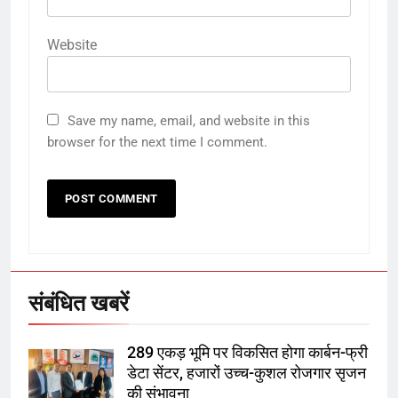
Website
5
Save my name, email, and website in this
राम की नगरी अयोध्या में आने वाले भक्तों
browser for the next time I comment.
का स्वागत करेगा लक्ष्मण द्वार
6
उत्तर प्रदेश में गांवों में बढ़ेंगी सुविधाएं: 67%
बढ़ा पंचायतों का बजट
संबंधित खबरें
7
289 एकड़ भूमि पर विकसित होगा कार्बन-फ्री
गाजा युद्धविराम को लेकर बड़ी खबरें
डेटा सेंटर, हजारों उच्च-कुशल रोजगार सृजन
की संभावना