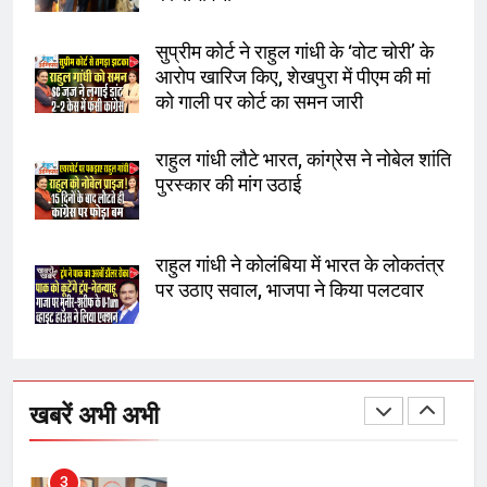
सुप्रीम कोर्ट ने राहुल गांधी के ‘वोट चोरी’ के
8
आरोप खारिज किए, शेखपुरा में पीएम की मां
चुनाव से पहले लालू परिवार पर बड़ा झटका,
को गाली पर कोर्ट का समन जारी
दिल्ली कोर्ट ने IRCTC घोटाले में आरोप
तय किए
राहुल गांधी लौटे भारत, कांग्रेस ने नोबेल शांति
पुरस्कार की मांग उठाई
1
SRN अस्पताल का नाम अमर शहीद ठाकुर
रोशन सिंह के नाम पर करने की मांग तेज
राहुल गांधी ने कोलंबिया में भारत के लोकतंत्र
पर उठाए सवाल, भाजपा ने किया पलटवार
2
अमर शहीद ठाकुर रोशन सिंह के नाम पर
स्वरूप रानी नेहरू चिकित्सालय का
खबरें अभी अभी
नामकरण करने की मांग को लेकर
अनिश्चितकालीन धरना शुरू
3