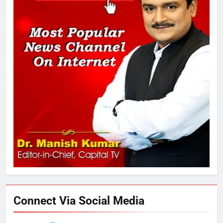
2
अमर शहीद ठाकुर रोशन सिंह के नाम पर
स्वरूप रानी नेहरू चिकित्सालय का
नामकरण करने की मांग को लेकर
अनिश्चितकालीन धरना शुरू
3
289 एकड़ भूमि पर विकसित होगा कार्बन-
फ्री डेटा सेंटर, हजारों उच्च-कुशल
रोजगार सृजन की संभावना
4
UP में ग्रामीण बिजली आपूर्ति से कृषि,
डेयरी, कुटीर उद्योग और स्वरोजगार को
मिला बढ़ावा
Connect Via Social Media
5