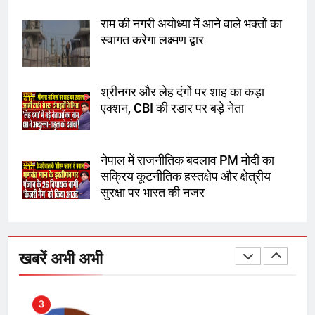
राम की नगरी अयोध्या में आने वाले भक्तों का
8
स्वागत करेगा लक्ष्मण द्वार
सुप्रीम कोर्ट ने राहुल गांधी के ‘वोट चोरी’
के आरोप खारिज किए, शेखपुरा में पीएम की
मां को गाली पर कोर्ट का समन जारी
श्रीनगर और लेह दंगों पर शाह का कड़ा
एक्शन, CBI की रडार पर बड़े नेता
1
अमर शहीद ठाकुर रोशन सिंह के नाम पर
नेपाल में राजनीतिक बदलाव PM मोदी का
स्वरूप रानी नेहरू चिकित्सालय का
सक्रिय कूटनीतिक हस्तक्षेप और क्षेत्रीय
नामकरण करने की मांग को लेकर
सुरक्षा पर भारत की नजर
अनिश्चितकालीन धरना शुरू
2
289 एकड़ भूमि पर विकसित होगा कार्बन-
फ्री डेटा सेंटर, हजारों उच्च-कुशल
खबरें अभी अभी
रोजगार सृजन की संभावना
3