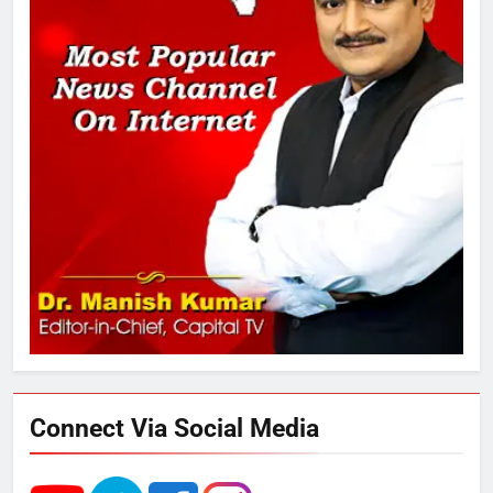
2
289 एकड़ भूमि पर विकसित होगा कार्बन-
फ्री डेटा सेंटर, हजारों उच्च-कुशल
रोजगार सृजन की संभावना
3
UP में ग्रामीण बिजली आपूर्ति से कृषि,
डेयरी, कुटीर उद्योग और स्वरोजगार को
मिला बढ़ावा
4
राम की नगरी अयोध्या में आने वाले भक्तों
का स्वागत करेगा लक्ष्मण द्वार
Connect Via Social Media
5
उत्तर प्रदेश में गांवों में बढ़ेंगी सुविधाएं: 67%