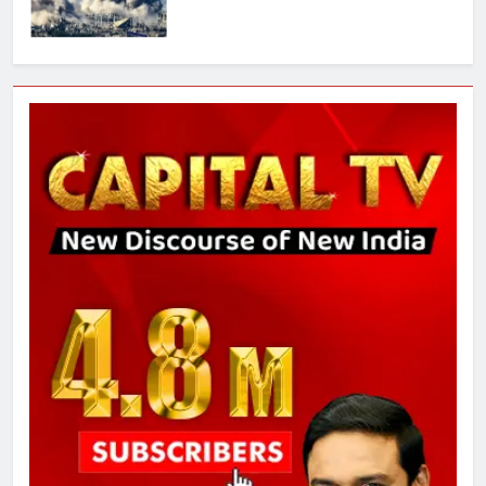
7
चुनाव से पहले लालू परिवार पर बड़ा झटका,
दिल्ली कोर्ट ने IRCTC घोटाले में आरोप
तय किए
8
सुप्रीम कोर्ट ने राहुल गांधी के ‘वोट चोरी’
के आरोप खारिज किए, शेखपुरा में पीएम की
मां को गाली पर कोर्ट का समन जारी
1
अमर शहीद ठाकुर रोशन सिंह के नाम पर
स्वरूप रानी नेहरू चिकित्सालय का
नामकरण करने की मांग को लेकर
अनिश्चितकालीन धरना शुरू