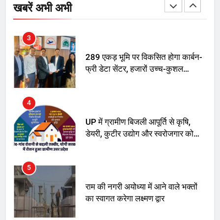
स्वरूप रानी नेहरू चिकित्सालय का
खबरें अभी अभी
नामकरण करने की मांग को लेकर
अनिश्चितकालीन धरना शुरू
3
289 एकड़ भूमि पर विकसित होगा कार्बन-
फ्री डेटा सेंटर, हजारों उच्च-कुशल
रोजगार सृजन की संभावना
4
UP में ग्रामीण बिजली आपूर्ति से कृषि,
डेयरी, कुटीर उद्योग और स्वरोजगार को
मिला बढ़ावा
5
राम की नगरी अयोध्या में आने वाले भक्तों
का स्वागत करेगा लक्ष्मण द्वार