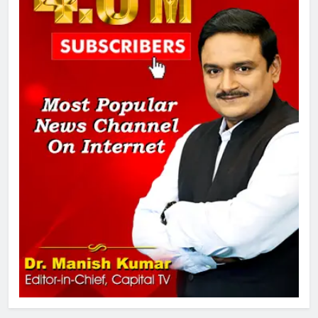
SRN अस्पताल का नाम अमर शहीद ठाकुर
रोशन सिंह के नाम पर करने की मांग तेज
2
अमर शहीद ठाकुर रोशन सिंह के नाम पर
स्वरूप रानी नेहरू चिकित्सालय का
नामकरण करने की मांग को लेकर
अनिश्चितकालीन धरना शुरू
3
289 एकड़ भूमि पर विकसित होगा कार्बन-
फ्री डेटा सेंटर, हजारों उच्च-कुशल
रोजगार सृजन की संभावना
4
UP में ग्रामीण बिजली आपूर्ति से कृषि,
डेयरी, कुटीर उद्योग और स्वरोजगार को