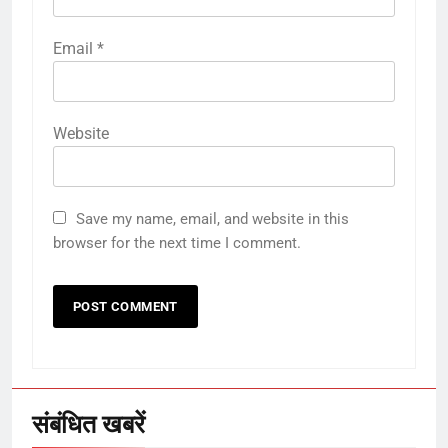
Email
*
Website
5
Save my name, email, and website in this
राम की नगरी अयोध्या में आने वाले भक्तों
browser for the next time I comment.
का स्वागत करेगा लक्ष्मण द्वार
6
उत्तर प्रदेश में गांवों में बढ़ेंगी सुविधाएं: 67%
बढ़ा पंचायतों का बजट
संबंधित खबरें
7