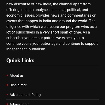
8
new discourse of new India, the channel apart from
चुनाव से पहले लालू परिवार पर बड़ा झटका,
offering in-depth analyses on social, political, and
दिल्ली कोर्ट ने IRCTC घोटाले में आरोप
economic issues, provides news and commentaries on
तय किए
events that happen in India and around the world. The
diligence with which we prepare our program wins us a
lot of subscribers in a very short span of time. As a
subscriber you are our patron; we expect you to
continue you’re your patronage and continue to support
independent journalism.
Quick Links
About us
Disclaimer
Advertisment Policy
Admin Login