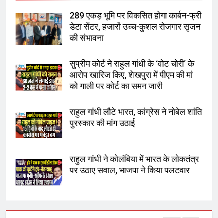
289 एकड़ भूमि पर विकसित होगा कार्बन-फ्री
गाजा युद्धविराम को लेकर बड़ी खबरें
डेटा सेंटर, हजारों उच्च-कुशल रोजगार सृजन
की संभावना
सुप्रीम कोर्ट ने राहुल गांधी के ‘वोट चोरी’ के
8
आरोप खारिज किए, शेखपुरा में पीएम की मां
चुनाव से पहले लालू परिवार पर बड़ा झटका,
को गाली पर कोर्ट का समन जारी
दिल्ली कोर्ट ने IRCTC घोटाले में आरोप
तय किए
राहुल गांधी लौटे भारत, कांग्रेस ने नोबेल शांति
पुरस्कार की मांग उठाई
1
SRN अस्पताल का नाम अमर शहीद ठाकुर
रोशन सिंह के नाम पर करने की मांग तेज
राहुल गांधी ने कोलंबिया में भारत के लोकतंत्र
पर उठाए सवाल, भाजपा ने किया पलटवार
2
अमर शहीद ठाकुर रोशन सिंह के नाम पर