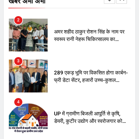
खबरें अभी अभी
2
अमर शहीद ठाकुर रोशन सिंह के नाम पर
स्वरूप रानी नेहरू चिकित्सालय का
नामकरण करने की मांग को लेकर
अनिश्चितकालीन धरना शुरू
3
289 एकड़ भूमि पर विकसित होगा कार्बन-
फ्री डेटा सेंटर, हजारों उच्च-कुशल
रोजगार सृजन की संभावना
4
UP में ग्रामीण बिजली आपूर्ति से कृषि,
डेयरी, कुटीर उद्योग और स्वरोजगार को
मिला बढ़ावा