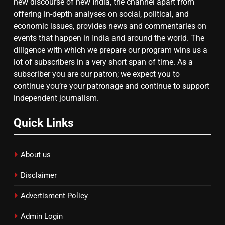
new discourse of new India, the channel apart from
offering in-depth analyses on social, political, and
गाजा युद्धविराम को लेकर बड़ी खबरें
economic issues, provides news and commentaries on
events that happen in India and around the world. The
diligence with which we prepare our program wins us a
8
lot of subscribers in a very short span of time. As a
subscriber you are our patron; we expect you to
चुनाव से पहले लालू परिवार पर बड़ा झटका,
continue you’re your patronage and continue to support
दिल्ली कोर्ट ने IRCTC घोटाले में आरोप
independent journalism.
तय किए
Quick Links
About us
Disclaimer
Advertisment Policy
Admin Login