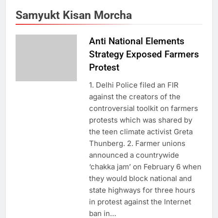
Samyukt Kisan Morcha
Anti National Elements
Strategy Exposed Farmers
Protest
1. Delhi Police filed an FIR
against the creators of the
controversial toolkit on farmers
protests which was shared by
the teen climate activist Greta
Thunberg. 2. Farmer unions
5
announced a countrywide
राम की नगरी अयोध्या में आने वाले भक्तों
‘chakka jam’ on February 6 when
का स्वागत करेगा लक्ष्मण द्वार
they would block national and
state highways for three hours
in protest against the Internet
6
ban in…