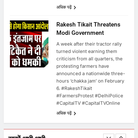
अधिक पढ़ें
उत्तर प्रदेश में गांवों में बढ़ेंगी सुविधाएं: 67%
बढ़ा पंचायतों का बजट
Rakesh Tikait Threatens
Modi Government
7
A week after their tractor rally
turned violent earning them
गाजा युद्धविराम को लेकर बड़ी खबरें
criticism from all quarters, the
protesting farmers have
announced a nationwide three-
8
hours ‘chakka jam’ on February
6. #RakeshTikait​
चुनाव से पहले लालू परिवार पर बड़ा झटका,
#FarmersProtest​ #DelhiPolice​
दिल्ली कोर्ट ने IRCTC घोटाले में आरोप
#CapitalTV​ #CapitalTVOnline​
तय किए
अधिक पढ़ें
1
SRN अस्पताल का नाम अमर शहीद ठाकुर
रोशन सिंह के नाम पर करने की मांग तेज