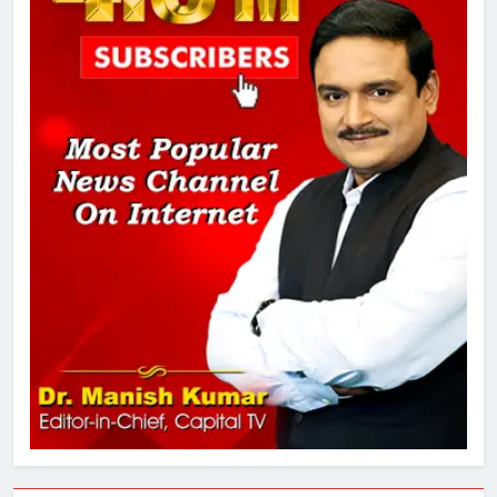
दिल्ली कोर्ट ने IRCTC घोटाले में आरोप
तय किए
1
SRN अस्पताल का नाम अमर शहीद ठाकुर
रोशन सिंह के नाम पर करने की मांग तेज
2
अमर शहीद ठाकुर रोशन सिंह के नाम पर
स्वरूप रानी नेहरू चिकित्सालय का
नामकरण करने की मांग को लेकर
अनिश्चितकालीन धरना शुरू
3
289 एकड़ भूमि पर विकसित होगा कार्बन-
फ्री डेटा सेंटर, हजारों उच्च-कुशल
रोजगार सृजन की संभावना