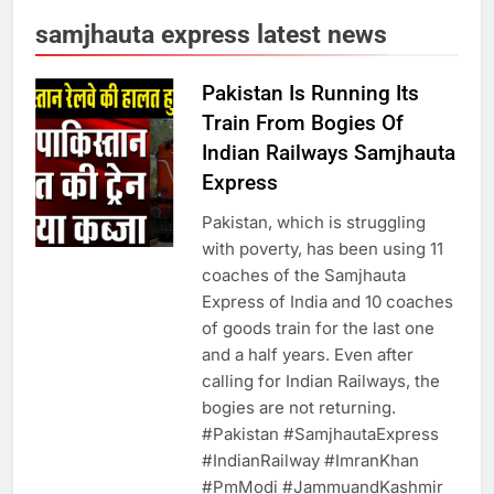
राम की नगरी अयोध्या में आने वाले भक्तों
samjhauta express latest news
का स्वागत करेगा लक्ष्मण द्वार
Pakistan Is Running Its
Train From Bogies Of
6
Indian Railways Samjhauta
उत्तर प्रदेश में गांवों में बढ़ेंगी सुविधाएं: 67%
Express
बढ़ा पंचायतों का बजट
Pakistan, which is struggling
with poverty, has been using 11
7
coaches of the Samjhauta
Express of India and 10 coaches
of goods train for the last one
गाजा युद्धविराम को लेकर बड़ी खबरें
and a half years. Even after
calling for Indian Railways, the
bogies are not returning.
8
#Pakistan​ #SamjhautaExpress​
#IndianRailway​ #ImranKhan​
चुनाव से पहले लालू परिवार पर बड़ा झटका,
#PmModi​ #JammuandKashmir​
दिल्ली कोर्ट ने IRCTC घोटाले में आरोप