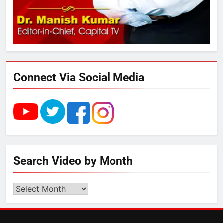
अनिश्चितकालीन धरना शुरू
3
289 एकड़ भूमि पर विकसित होगा कार्बन-
फ्री डेटा सेंटर, हजारों उच्च-कुशल
रोजगार सृजन की संभावना
Connect Via Social Media
4
UP में ग्रामीण बिजली आपूर्ति से कृषि,
डेयरी, कुटीर उद्योग और स्वरोजगार को
मिला बढ़ावा
5
Search Video by Month
राम की नगरी अयोध्या में आने वाले भक्तों
का स्वागत करेगा लक्ष्मण द्वार
Search
Video
by
6