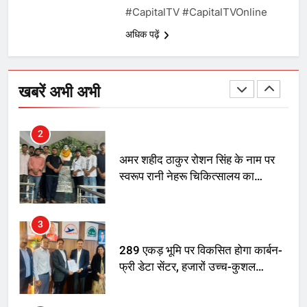
#CapitalTV​ #CapitalTVOnline​
तय किए
अधिक पढ़ें
1
SRN अस्पताल का नाम अमर शहीद ठाकुर
रोशन सिंह के नाम पर करने की मांग तेज
खबरें अभी अभी
2
अमर शहीद ठाकुर रोशन सिंह के नाम पर
स्वरूप रानी नेहरू चिकित्सालय का
नामकरण करने की मांग को लेकर
अनिश्चितकालीन धरना शुरू
3
289 एकड़ भूमि पर विकसित होगा कार्बन-
फ्री डेटा सेंटर, हजारों उच्च-कुशल
रोजगार सृजन की संभावना