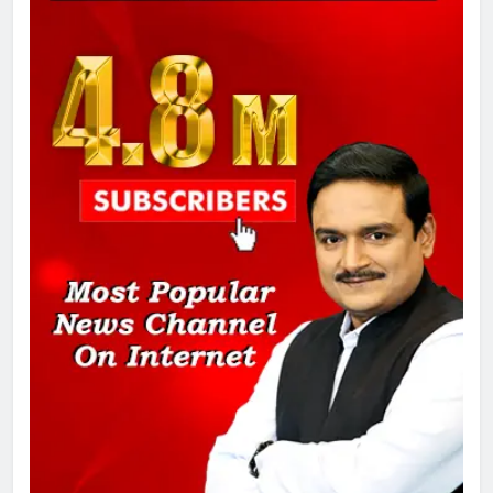
गाजा युद्धविराम को लेकर बड़ी खबरें
8
चुनाव से पहले लालू परिवार पर बड़ा झटका,
दिल्ली कोर्ट ने IRCTC घोटाले में आरोप
तय किए
1
SRN अस्पताल का नाम अमर शहीद ठाकुर
रोशन सिंह के नाम पर करने की मांग तेज
2
अमर शहीद ठाकुर रोशन सिंह के नाम पर
स्वरूप रानी नेहरू चिकित्सालय का
नामकरण करने की मांग को लेकर