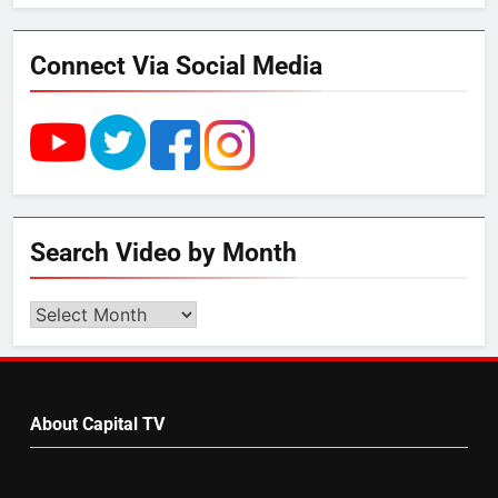
फ्री डेटा सेंटर, हजारों उच्च-कुशल
रोजगार सृजन की संभावना
Connect Via Social Media
4
UP में ग्रामीण बिजली आपूर्ति से कृषि,
डेयरी, कुटीर उद्योग और स्वरोजगार को
मिला बढ़ावा
5
Search Video by Month
राम की नगरी अयोध्या में आने वाले भक्तों
का स्वागत करेगा लक्ष्मण द्वार
Search
Video
by
6
Month
उत्तर प्रदेश में गांवों में बढ़ेंगी सुविधाएं: 67%
About Capital TV
बढ़ा पंचायतों का बजट