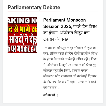
6
Parliamentary Debate
उत्तर प्रदेश में गांवों में बढ़ेंगी सुविधाएं: 67%
बढ़ा पंचायतों का बजट
Parliament Monsoon
Session 2025, पहले दिन विपक्ष
का हंगामा, ऑपरेशन सिंदूर बना
7
टकराव की वजह
संसद का मॉनसून सत्र सोमवार से शुरू हो
गाजा युद्धविराम को लेकर बड़ी खबरें
गया, लेकिन पहले ही दिन दोनों सदनों में विपक्ष
के हंगामे के चलते कार्यवाही बाधित रही। विपक्ष
ने ‘ऑपरेशन सिंदूर’ पर सरकार को घेरते हुए
8
जोरदार प्रदर्शन किया, जिसके कारण
लोकसभा और राज्यसभा की कार्यवाही दिनभर
चुनाव से पहले लालू परिवार पर बड़ा झटका,
के लिए स्थगित करनी पड़ी। सरकार ने चर्चा
दिल्ली कोर्ट ने IRCTC घोटाले में आरोप
की पेशकश…
तय किए
अधिक पढ़ें
1