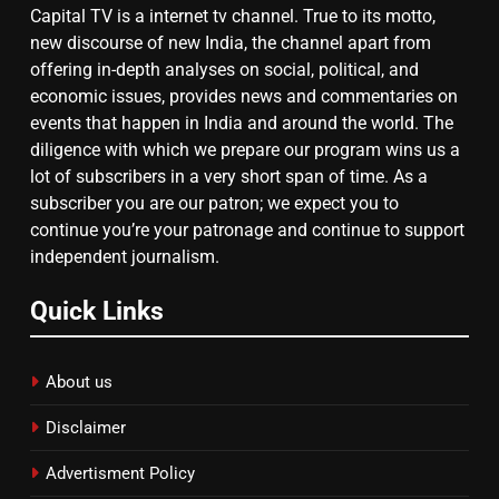
Capital TV is a internet tv channel. True to its motto,
7
new discourse of new India, the channel apart from
offering in-depth analyses on social, political, and
गाजा युद्धविराम को लेकर बड़ी खबरें
economic issues, provides news and commentaries on
events that happen in India and around the world. The
diligence with which we prepare our program wins us a
8
lot of subscribers in a very short span of time. As a
subscriber you are our patron; we expect you to
चुनाव से पहले लालू परिवार पर बड़ा झटका,
continue you’re your patronage and continue to support
दिल्ली कोर्ट ने IRCTC घोटाले में आरोप
independent journalism.
तय किए
Quick Links
About us
Disclaimer
Advertisment Policy