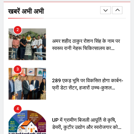
SRN अस्पताल का नाम अमर शहीद ठाकुर
रोशन सिंह के नाम पर करने की मांग तेज
खबरें अभी अभी
2
अमर शहीद ठाकुर रोशन सिंह के नाम पर
स्वरूप रानी नेहरू चिकित्सालय का
नामकरण करने की मांग को लेकर
अनिश्चितकालीन धरना शुरू
3
289 एकड़ भूमि पर विकसित होगा कार्बन-
फ्री डेटा सेंटर, हजारों उच्च-कुशल
रोजगार सृजन की संभावना
4
UP में ग्रामीण बिजली आपूर्ति से कृषि,
डेयरी, कुटीर उद्योग और स्वरोजगार को