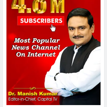
चुनाव से पहले लालू परिवार पर बड़ा झटका,
दिल्ली कोर्ट ने IRCTC घोटाले में आरोप
तय किए
1
SRN अस्पताल का नाम अमर शहीद ठाकुर
रोशन सिंह के नाम पर करने की मांग तेज
2
अमर शहीद ठाकुर रोशन सिंह के नाम पर
स्वरूप रानी नेहरू चिकित्सालय का
नामकरण करने की मांग को लेकर
अनिश्चितकालीन धरना शुरू
3
289 एकड़ भूमि पर विकसित होगा कार्बन-