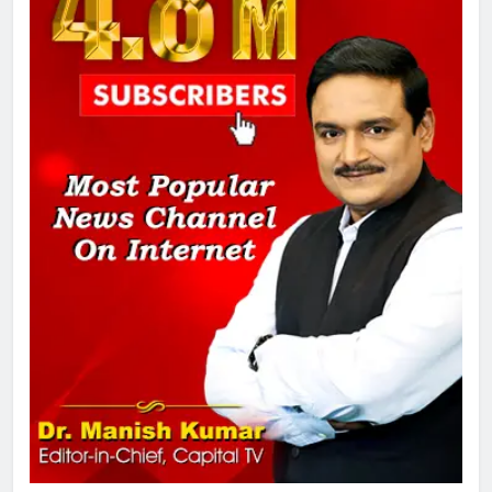
1
SRN अस्पताल का नाम अमर शहीद ठाकुर
रोशन सिंह के नाम पर करने की मांग तेज
2
अमर शहीद ठाकुर रोशन सिंह के नाम पर
स्वरूप रानी नेहरू चिकित्सालय का
नामकरण करने की मांग को लेकर
अनिश्चितकालीन धरना शुरू
3
289 एकड़ भूमि पर विकसित होगा कार्बन-
फ्री डेटा सेंटर, हजारों उच्च-कुशल
रोजगार सृजन की संभावना
4