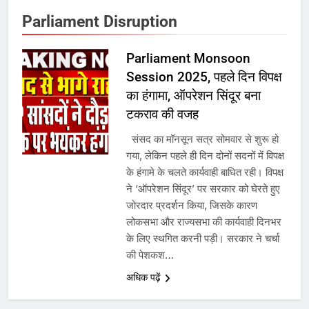
Parliament Disruption
7
Parliament Monsoon
Session 2025, पहले दिन विपक्ष
गाजा युद्धविराम को लेकर बड़ी खबरें
का हंगामा, ऑपरेशन सिंदूर बना
टकराव की वजह
8
संसद का मॉनसून सत्र सोमवार से शुरू हो
गया, लेकिन पहले ही दिन दोनों सदनों में विपक्ष
चुनाव से पहले लालू परिवार पर बड़ा झटका,
के हंगामे के चलते कार्यवाही बाधित रही। विपक्ष
दिल्ली कोर्ट ने IRCTC घोटाले में आरोप
ने ‘ऑपरेशन सिंदूर’ पर सरकार को घेरते हुए
तय किए
जोरदार प्रदर्शन किया, जिसके कारण
लोकसभा और राज्यसभा की कार्यवाही दिनभर
1
के लिए स्थगित करनी पड़ी। सरकार ने चर्चा
SRN अस्पताल का नाम अमर शहीद ठाकुर
की पेशकश…
रोशन सिंह के नाम पर करने की मांग तेज
अधिक पढ़ें