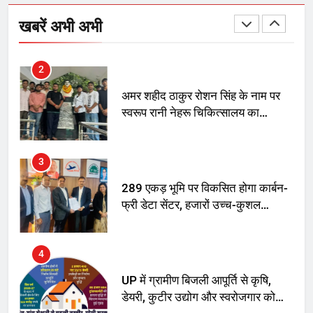
2
खबरें अभी अभी
अमर शहीद ठाकुर रोशन सिंह के नाम पर
स्वरूप रानी नेहरू चिकित्सालय का
नामकरण करने की मांग को लेकर
अनिश्चितकालीन धरना शुरू
3
289 एकड़ भूमि पर विकसित होगा कार्बन-
फ्री डेटा सेंटर, हजारों उच्च-कुशल
रोजगार सृजन की संभावना
4
UP में ग्रामीण बिजली आपूर्ति से कृषि,
डेयरी, कुटीर उद्योग और स्वरोजगार को
मिला बढ़ावा
5
राम की नगरी अयोध्या में आने वाले भक्तों