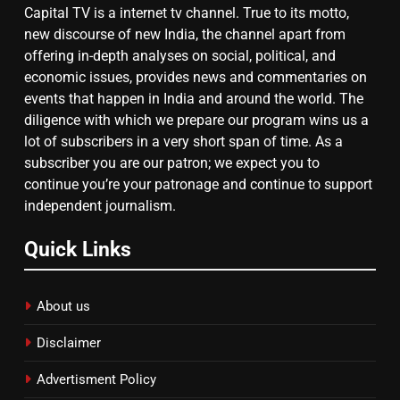
Capital TV is a internet tv channel. True to its motto,
new discourse of new India, the channel apart from
offering in-depth analyses on social, political, and
8
economic issues, provides news and commentaries on
चुनाव से पहले लालू परिवार पर बड़ा झटका,
events that happen in India and around the world. The
दिल्ली कोर्ट ने IRCTC घोटाले में आरोप
diligence with which we prepare our program wins us a
तय किए
lot of subscribers in a very short span of time. As a
subscriber you are our patron; we expect you to
continue you’re your patronage and continue to support
independent journalism.
Quick Links
About us
Disclaimer
Advertisment Policy