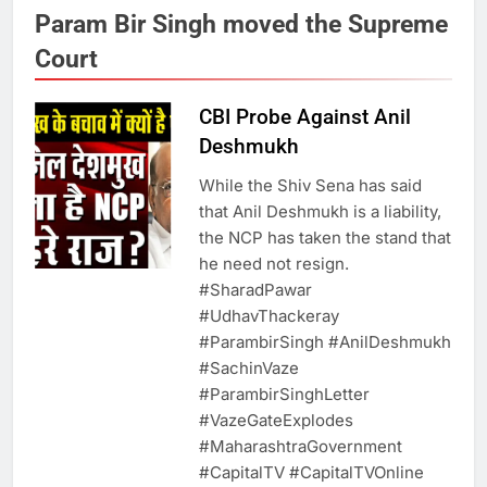
6
Param Bir Singh moved the Supreme
उत्तर प्रदेश में गांवों में बढ़ेंगी सुविधाएं: 67%
Court
बढ़ा पंचायतों का बजट
CBI Probe Against Anil
Deshmukh
7
While the Shiv Sena has said
गाजा युद्धविराम को लेकर बड़ी खबरें
that Anil Deshmukh is a liability,
the NCP has taken the stand that
he need not resign.
8
#SharadPawar​
#UdhavThackeray​
चुनाव से पहले लालू परिवार पर बड़ा झटका,
#ParambirSingh​ #AnilDeshmukh​
दिल्ली कोर्ट ने IRCTC घोटाले में आरोप
#SachinVaze​
तय किए
#ParambirSinghLetter​
#VazeGateExplodes​
1
#MaharashtraGovernment​
#CapitalTV​ #CapitalTVOnline​
SRN अस्पताल का नाम अमर शहीद ठाकुर