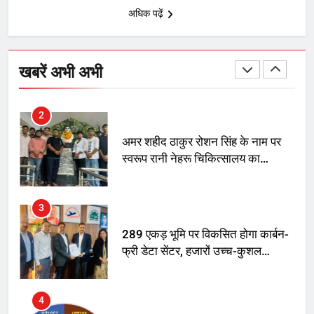
रोशन सिंह के नाम पर करने की मांग तेज
अधिक पढ़ें
2
खबरें अभी अभी
अमर शहीद ठाकुर रोशन सिंह के नाम पर
स्वरूप रानी नेहरू चिकित्सालय का
नामकरण करने की मांग को लेकर
अनिश्चितकालीन धरना शुरू
3
289 एकड़ भूमि पर विकसित होगा कार्बन-
फ्री डेटा सेंटर, हजारों उच्च-कुशल
रोजगार सृजन की संभावना
4
UP में ग्रामीण बिजली आपूर्ति से कृषि,
डेयरी, कुटीर उद्योग और स्वरोजगार को
मिला बढ़ावा