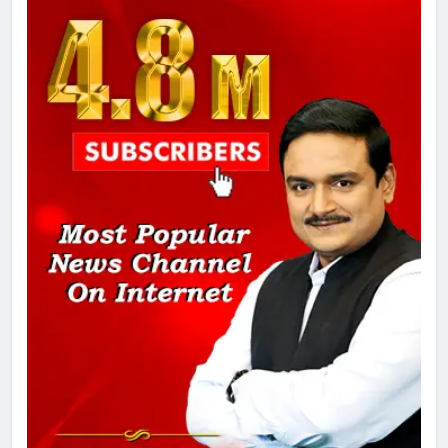
चुनाव से पहले लालू परिवार पर बड़ा झटका,
दिल्ली कोर्ट ने IRCTC घोटाले में आरोप
तय किए
1
SRN अस्पताल का नाम अमर शहीद ठाकुर
रोशन सिंह के नाम पर करने की मांग तेज
2
अमर शहीद ठाकुर रोशन सिंह के नाम पर
स्वरूप रानी नेहरू चिकित्सालय का
नामकरण करने की मांग को लेकर
अनिश्चितकालीन धरना शुरू
3
289 एकड़ भूमि पर विकसित होगा कार्बन-
फ्री डेटा सेंटर, हजारों उच्च-कुशल