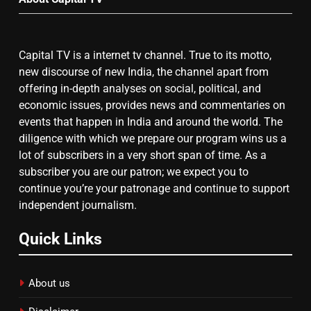
7
गाजा युद्धविराम को लेकर बड़ी खबरें
Capital TV is a internet tv channel. True to its motto,
new discourse of new India, the channel apart from
offering in-depth analyses on social, political, and
8
economic issues, provides news and commentaries on
चुनाव से पहले लालू परिवार पर बड़ा झटका,
events that happen in India and around the world. The
दिल्ली कोर्ट ने IRCTC घोटाले में आरोप
diligence with which we prepare our program wins us a
तय किए
lot of subscribers in a very short span of time. As a
subscriber you are our patron; we expect you to
continue you’re your patronage and continue to support
independent journalism.
Quick Links
About us