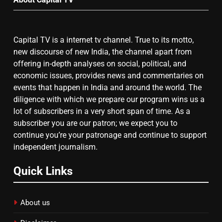
गाजा युद्धविराम को लेकर बड़ी खबरें
Capital TV is a internet tv channel. True to its motto,
8
new discourse of new India, the channel apart from
चुनाव से पहले लालू परिवार पर बड़ा झटका,
offering in-depth analyses on social, political, and
दिल्ली कोर्ट ने IRCTC घोटाले में आरोप
economic issues, provides news and commentaries on
तय किए
events that happen in India and around the world. The
diligence with which we prepare our program wins us a
lot of subscribers in a very short span of time. As a
subscriber you are our patron; we expect you to
continue you’re your patronage and continue to support
independent journalism.
Quick Links
About us