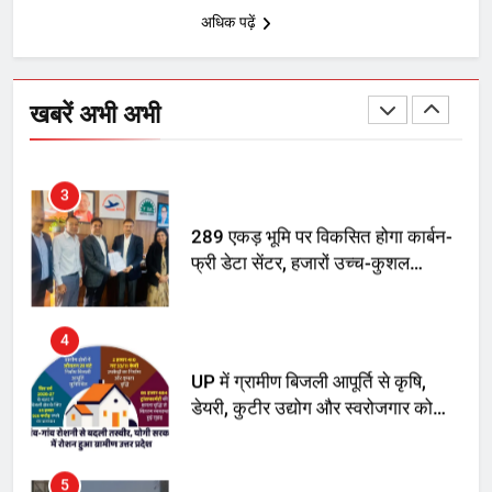
अधिक पढ़ें
2
अमर शहीद ठाकुर रोशन सिंह के नाम पर
स्वरूप रानी नेहरू चिकित्सालय का
खबरें अभी अभी
नामकरण करने की मांग को लेकर
अनिश्चितकालीन धरना शुरू
3
289 एकड़ भूमि पर विकसित होगा कार्बन-
फ्री डेटा सेंटर, हजारों उच्च-कुशल
रोजगार सृजन की संभावना
4
UP में ग्रामीण बिजली आपूर्ति से कृषि,
डेयरी, कुटीर उद्योग और स्वरोजगार को
मिला बढ़ावा
5