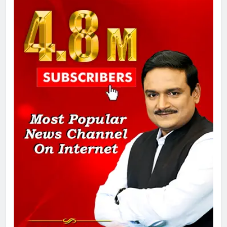
तय किए
1
SRN अस्पताल का नाम अमर शहीद ठाकुर
रोशन सिंह के नाम पर करने की मांग तेज
2
अमर शहीद ठाकुर रोशन सिंह के नाम पर
स्वरूप रानी नेहरू चिकित्सालय का
नामकरण करने की मांग को लेकर
अनिश्चितकालीन धरना शुरू
3
289 एकड़ भूमि पर विकसित होगा कार्बन-
फ्री डेटा सेंटर, हजारों उच्च-कुशल
रोजगार सृजन की संभावना