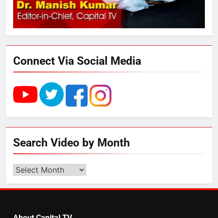
4
UP में ग्रामीण बिजली आपूर्ति से कृषि,
डेयरी, कुटीर उद्योग और स्वरोजगार को
मिला बढ़ावा
Connect Via Social Media
5
राम की नगरी अयोध्या में आने वाले भक्तों
का स्वागत करेगा लक्ष्मण द्वार
6
Search Video by Month
उत्तर प्रदेश में गांवों में बढ़ेंगी सुविधाएं: 67%
बढ़ा पंचायतों का बजट
Search
Video
by
7
Month
About Capital TV