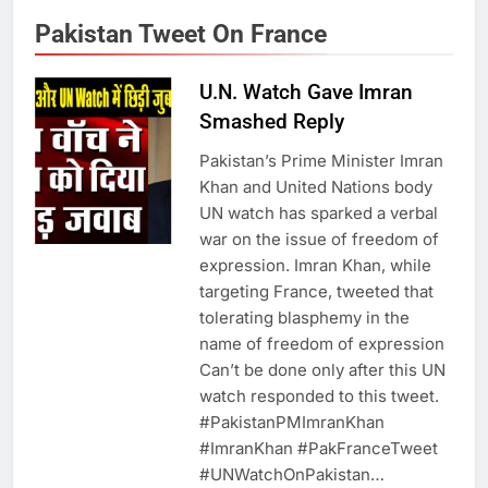
बढ़ा पंचायतों का बजट
Pakistan Tweet On France
U.N. Watch Gave Imran
7
Smashed Reply
गाजा युद्धविराम को लेकर बड़ी खबरें
Pakistan’s Prime Minister Imran
Khan and United Nations body
UN watch has sparked a verbal
8
war on the issue of freedom of
expression. Imran Khan, while
चुनाव से पहले लालू परिवार पर बड़ा झटका,
targeting France, tweeted that
दिल्ली कोर्ट ने IRCTC घोटाले में आरोप
tolerating blasphemy in the
तय किए
name of freedom of expression
Can’t be done only after this UN
1
watch responded to this tweet.
#PakistanPMImranKhan
SRN अस्पताल का नाम अमर शहीद ठाकुर
#ImranKhan #PakFranceTweet
रोशन सिंह के नाम पर करने की मांग तेज
#UNWatchOnPakistan…