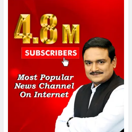
गाजा युद्धविराम को लेकर बड़ी खबरें
8
चुनाव से पहले लालू परिवार पर बड़ा झटका,
दिल्ली कोर्ट ने IRCTC घोटाले में आरोप
तय किए
1
SRN अस्पताल का नाम अमर शहीद ठाकुर
रोशन सिंह के नाम पर करने की मांग तेज
2
अमर शहीद ठाकुर रोशन सिंह के नाम पर
स्वरूप रानी नेहरू चिकित्सालय का
नामकरण करने की मांग को लेकर