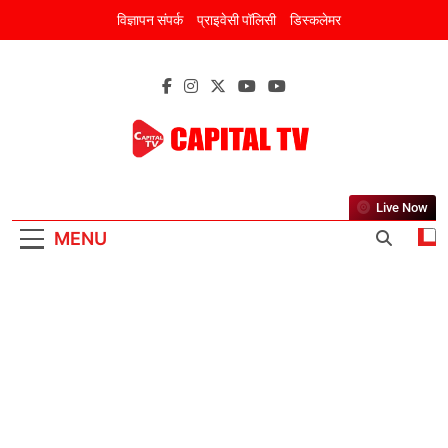
Skip
विज्ञापन संपर्क
प्राइवेसी पॉलिसी
डिस्कलेमर
to
content
CAPITAL TV
New Discourse Of New India
Live Now
MENU