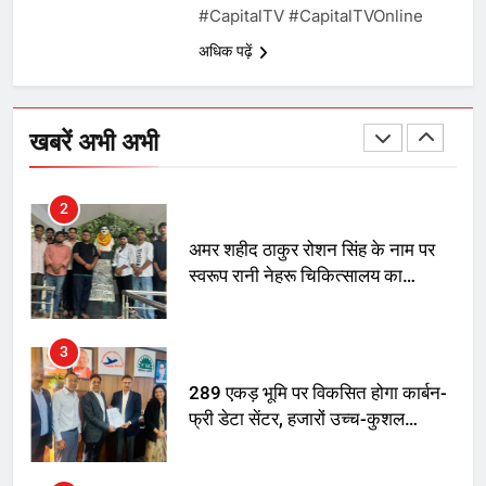
#CapitalTV​ #CapitalTVOnline
तय किए
अधिक पढ़ें
1
SRN अस्पताल का नाम अमर शहीद ठाकुर
रोशन सिंह के नाम पर करने की मांग तेज
खबरें अभी अभी
2
अमर शहीद ठाकुर रोशन सिंह के नाम पर
स्वरूप रानी नेहरू चिकित्सालय का
नामकरण करने की मांग को लेकर
अनिश्चितकालीन धरना शुरू
3
289 एकड़ भूमि पर विकसित होगा कार्बन-
फ्री डेटा सेंटर, हजारों उच्च-कुशल
रोजगार सृजन की संभावना