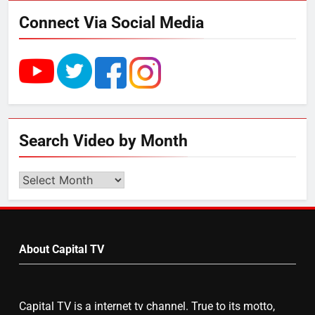
4
Connect Via Social Media
UP में ग्रामीण बिजली आपूर्ति से कृषि,
डेयरी, कुटीर उद्योग और स्वरोजगार को
मिला बढ़ावा
5
राम की नगरी अयोध्या में आने वाले भक्तों
Search Video by Month
का स्वागत करेगा लक्ष्मण द्वार
Search
Video
6
by
उत्तर प्रदेश में गांवों में बढ़ेंगी सुविधाएं: 67%
Month
बढ़ा पंचायतों का बजट
About Capital TV
7
Capital TV is a internet tv channel. True to its motto,