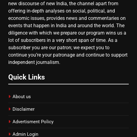
new discourse of new India, the channel apart from
गाजा युद्धविराम को लेकर बड़ी खबरें
offering in-depth analyses on social, political, and
economic issues, provides news and commentaries on
events that happen in India and around the world. The
8
diligence with which we prepare our program wins us a
lot of subscribers in a very short span of time. As a
चुनाव से पहले लालू परिवार पर बड़ा झटका,
subscriber you are our patron; we expect you to
दिल्ली कोर्ट ने IRCTC घोटाले में आरोप
continue you’re your patronage and continue to support
तय किए
independent journalism.
Quick Links
About us
Disclaimer
Advertisment Policy
Admin Login