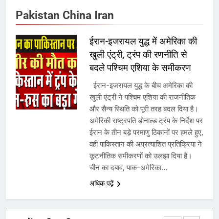
उत्तर प्रदेश में गांवों में बढ़ेंगी सुविधाएं: 67%
बढ़ा पंचायतों का बजट
Pakistan China Iran
ईरान-इजरायल युद्ध में अमेरिका की
7
खुली एंट्री, ट्रंप की रणनीति से
बदले पश्चिम एशिया के समीकरण
गाजा युद्धविराम को लेकर बड़ी खबरें
ईरान-इजरायल युद्ध के बीच अमेरिका की
खुली एंट्री ने पश्चिम एशिया की राजनीतिक
और सैन्य स्थिति को पूरी तरह बदल दिया है।
8
अमेरिकी राष्ट्रपति डोनाल्ड ट्रंप के निर्देश पर
चुनाव से पहले लालू परिवार पर बड़ा झटका,
ईरान के तीन बड़े परमाणु ठिकानों पर हमले हुए,
दिल्ली कोर्ट ने IRCTC घोटाले में आरोप
वहीं पाकिस्तान की अप्रत्याशित प्रतिक्रिया ने
तय किए
कूटनीतिक समीकरणों को उलझा दिया है।
चीन का दबाव, पाक-अमेरिका…
1
अधिक पढ़ें
SRN अस्पताल का नाम अमर शहीद ठाकुर
रोशन सिंह के नाम पर करने की मांग तेज