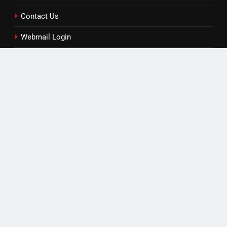
Contact Us
Webmail Login
Contact / Feedback
Read by Category
एजुकेशन
खेल
टेक्नोलॉजी
लाइफस्टाइल
विविध
सोशल मीडिया