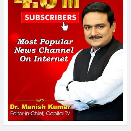
दिल्ली कोर्ट ने IRCTC घोटाले में आरोप
तय किए
1
SRN अस्पताल का नाम अमर शहीद ठाकुर
रोशन सिंह के नाम पर करने की मांग तेज
2
अमर शहीद ठाकुर रोशन सिंह के नाम पर
स्वरूप रानी नेहरू चिकित्सालय का
नामकरण करने की मांग को लेकर
अनिश्चितकालीन धरना शुरू
3
289 एकड़ भूमि पर विकसित होगा कार्बन-
फ्री डेटा सेंटर, हजारों उच्च-कुशल
रोजगार सृजन की संभावना