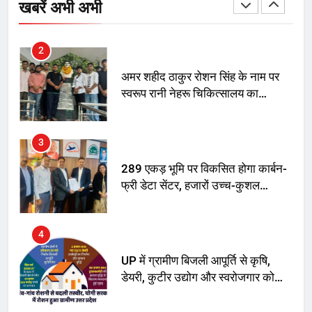
खबरें अभी अभी
2
अमर शहीद ठाकुर रोशन सिंह के नाम पर
स्वरूप रानी नेहरू चिकित्सालय का
नामकरण करने की मांग को लेकर
अनिश्चितकालीन धरना शुरू
3
289 एकड़ भूमि पर विकसित होगा कार्बन-
फ्री डेटा सेंटर, हजारों उच्च-कुशल
रोजगार सृजन की संभावना
4
UP में ग्रामीण बिजली आपूर्ति से कृषि,
डेयरी, कुटीर उद्योग और स्वरोजगार को
मिला बढ़ावा
5