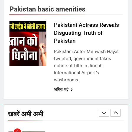
Pakistan basic amenities
8
Pakistani Actress Reveals
Disgusting Truth of
चुनाव से पहले लालू परिवार पर बड़ा झटका,
Pakistan
दिल्ली कोर्ट ने IRCTC घोटाले में आरोप
तय किए
Pakistani Actor Mehwish Hayat
tweeted, government takes
1
notice of filth in Jinnah
International Airport’s
SRN अस्पताल का नाम अमर शहीद ठाकुर
washrooms.
रोशन सिंह के नाम पर करने की मांग तेज
अधिक पढ़ें
2
अमर शहीद ठाकुर रोशन सिंह के नाम पर
खबरें अभी अभी
स्वरूप रानी नेहरू चिकित्सालय का
नामकरण करने की मांग को लेकर