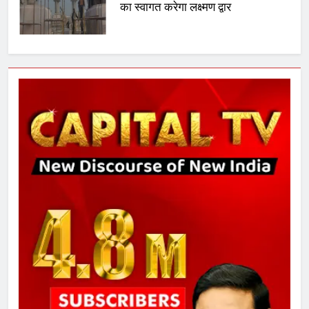
उत्तर प्रदेश में गांवों में बढ़ेंगी सुविधाएं: 67%
बढ़ा पंचायतों का बजट
7
गाजा युद्धविराम को लेकर बड़ी खबरें
8
चुनाव से पहले लालू परिवार पर बड़ा झटका,
दिल्ली कोर्ट ने IRCTC घोटाले में आरोप
तय किए
1
SRN अस्पताल का नाम अमर शहीद ठाकुर
रोशन सिंह के नाम पर करने की मांग तेज