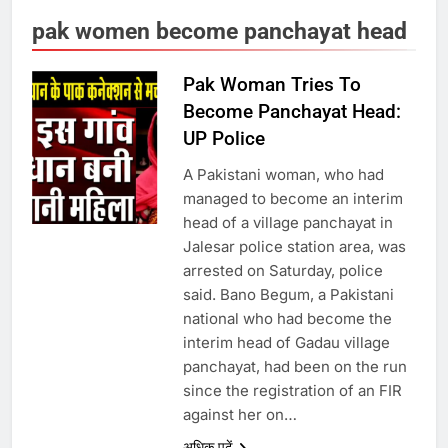
pak women become panchayat head
6
Pak Woman Tries To
उत्तर प्रदेश में गांवों में बढ़ेंगी सुविधाएं: 67%
Become Panchayat Head:
बढ़ा पंचायतों का बजट
UP Police
A Pakistani woman, who had
7
managed to become an interim
head of a village panchayat in
Jalesar police station area, was
गाजा युद्धविराम को लेकर बड़ी खबरें
arrested on Saturday, police
said. Bano Begum, a Pakistani
national who had become the
8
interim head of Gadau village
panchayat, had been on the run
चुनाव से पहले लालू परिवार पर बड़ा झटका,
since the registration of an FIR
दिल्ली कोर्ट ने IRCTC घोटाले में आरोप
against her on…
तय किए
अधिक पढ़ें