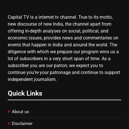
Capital TV is a internet tv channel. True to its motto,
7
new discourse of new India, the channel apart from
offering in-depth analyses on social, political, and
गाजा युद्धविराम को लेकर बड़ी खबरें
economic issues, provides news and commentaries on
events that happen in India and around the world. The
diligence with which we prepare our program wins us a
8
lot of subscribers in a very short span of time. As a
subscriber you are our patron; we expect you to
चुनाव से पहले लालू परिवार पर बड़ा झटका,
continue you’re your patronage and continue to support
दिल्ली कोर्ट ने IRCTC घोटाले में आरोप
independent journalism.
तय किए
Quick Links
About us
Disclaimer