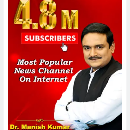
8
चुनाव से पहले लालू परिवार पर बड़ा झटका,
दिल्ली कोर्ट ने IRCTC घोटाले में आरोप
तय किए
1
SRN अस्पताल का नाम अमर शहीद ठाकुर
रोशन सिंह के नाम पर करने की मांग तेज
2
अमर शहीद ठाकुर रोशन सिंह के नाम पर
स्वरूप रानी नेहरू चिकित्सालय का
नामकरण करने की मांग को लेकर
अनिश्चितकालीन धरना शुरू
3