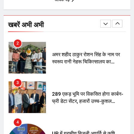
1
SRN अस्पताल का नाम अमर शहीद ठाकुर
रोशन सिंह के नाम पर करने की मांग तेज
खबरें अभी अभी
2
अमर शहीद ठाकुर रोशन सिंह के नाम पर
स्वरूप रानी नेहरू चिकित्सालय का
नामकरण करने की मांग को लेकर
अनिश्चितकालीन धरना शुरू
3
289 एकड़ भूमि पर विकसित होगा कार्बन-
फ्री डेटा सेंटर, हजारों उच्च-कुशल
रोजगार सृजन की संभावना
4
UP में ग्रामीण बिजली आपूर्ति से कृषि,