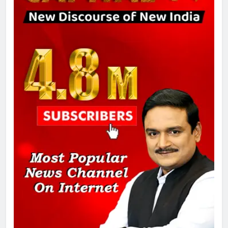
7
गाजा युद्धविराम को लेकर बड़ी खबरें
8
चुनाव से पहले लालू परिवार पर बड़ा झटका,
दिल्ली कोर्ट ने IRCTC घोटाले में आरोप
तय किए
1
SRN अस्पताल का नाम अमर शहीद ठाकुर
रोशन सिंह के नाम पर करने की मांग तेज
2
अमर शहीद ठाकुर रोशन सिंह के नाम पर