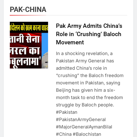
PAK-CHINA
5
राम की नगरी अयोध्या में आने वाले भक्तों
Pak Army Admits China’s
का स्वागत करेगा लक्ष्मण द्वार
Role in ‘Crushing’ Baloch
Movement
6
In a shocking revelation, a
Pakistan Army General has
उत्तर प्रदेश में गांवों में बढ़ेंगी सुविधाएं: 67%
admitted China’s role in
बढ़ा पंचायतों का बजट
“crushing” the Baloch freedom
movement in Pakistan, saying
7
Beijing has given him a six-
month task to end the freedom
struggle by Baloch people.
गाजा युद्धविराम को लेकर बड़ी खबरें
#Pakistan​
#PakistanArmyGeneral​
#MajorGeneralAymanBilal​
8
#China​ #Balochistan​