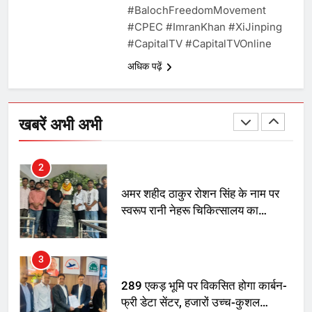
#BalochFreedomMovement​
चुनाव से पहले लालू परिवार पर बड़ा झटका,
#CPEC​ #ImranKhan​ #XiJinping​
दिल्ली कोर्ट ने IRCTC घोटाले में आरोप
#CapitalTV​ #CapitalTVOnline
तय किए
अधिक पढ़ें
1
SRN अस्पताल का नाम अमर शहीद ठाकुर
रोशन सिंह के नाम पर करने की मांग तेज
खबरें अभी अभी
2
अमर शहीद ठाकुर रोशन सिंह के नाम पर
स्वरूप रानी नेहरू चिकित्सालय का
नामकरण करने की मांग को लेकर
अनिश्चितकालीन धरना शुरू
3
289 एकड़ भूमि पर विकसित होगा कार्बन-
फ्री डेटा सेंटर, हजारों उच्च-कुशल