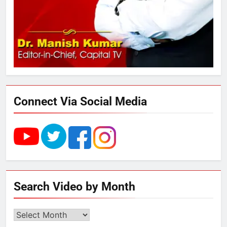
स्वरूप रानी नेहरू चिकित्सालय का
नामकरण करने की मांग को लेकर
अनिश्चितकालीन धरना शुरू
3
289 एकड़ भूमि पर विकसित होगा कार्बन-
फ्री डेटा सेंटर, हजारों उच्च-कुशल
रोजगार सृजन की संभावना
Connect Via Social Media
4
UP में ग्रामीण बिजली आपूर्ति से कृषि,
डेयरी, कुटीर उद्योग और स्वरोजगार को
मिला बढ़ावा
5
Search Video by Month
राम की नगरी अयोध्या में आने वाले भक्तों
का स्वागत करेगा लक्ष्मण द्वार
Search
Video