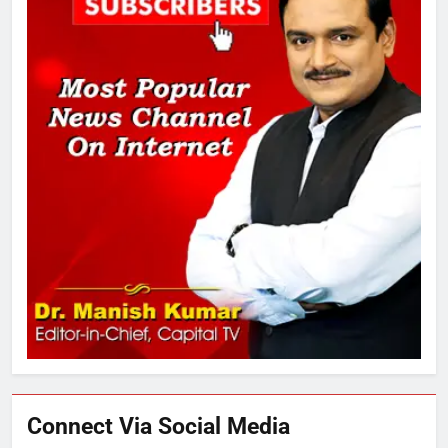
तय किए
1
SRN अस्पताल का नाम अमर शहीद ठाकुर
रोशन सिंह के नाम पर करने की मांग तेज
2
अमर शहीद ठाकुर रोशन सिंह के नाम पर
स्वरूप रानी नेहरू चिकित्सालय का
नामकरण करने की मांग को लेकर
अनिश्चितकालीन धरना शुरू
3
289 एकड़ भूमि पर विकसित होगा कार्बन-
फ्री डेटा सेंटर, हजारों उच्च-कुशल
रोजगार सृजन की संभावना
Connect Via Social Media
4