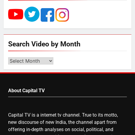
UP में ग्रामीण बिजली आपूर्ति से कृषि,
डेयरी, कुटीर उद्योग और स्वरोजगार को
मिला बढ़ावा
5
Search Video by Month
राम की नगरी अयोध्या में आने वाले भक्तों
का स्वागत करेगा लक्ष्मण द्वार
Search
Video
by
6
Month
उत्तर प्रदेश में गांवों में बढ़ेंगी सुविधाएं: 67%
About Capital TV
बढ़ा पंचायतों का बजट
Capital TV is a internet tv channel. True to its motto,
7
new discourse of new India, the channel apart from
offering in-depth analyses on social, political, and
गाजा युद्धविराम को लेकर बड़ी खबरें