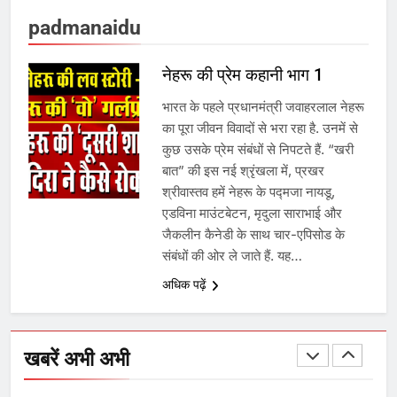
बढ़ा पंचायतों का बजट
padmanaidu
7
नेहरू की प्रेम कहानी भाग 1
भारत के पहले प्रधानमंत्री जवाहरलाल नेहरू
गाजा युद्धविराम को लेकर बड़ी खबरें
का पूरा जीवन विवादों से भरा रहा है. उनमें से
कुछ उसके प्रेम संबंधों से निपटते हैं. “खरी
बात” की इस नई श्रृंखला में, प्रखर
8
श्रीवास्तव हमें नेहरू के पद्मजा नायडू,
एडविना माउंटबेटन, मृदुला साराभाई और
चुनाव से पहले लालू परिवार पर बड़ा झटका,
जैकलीन कैनेडी के साथ चार-एपिसोड के
दिल्ली कोर्ट ने IRCTC घोटाले में आरोप
संबंधों की ओर ले जाते हैं. यह…
तय किए
अधिक पढ़ें
1
SRN अस्पताल का नाम अमर शहीद ठाकुर
रोशन सिंह के नाम पर करने की मांग तेज
खबरें अभी अभी