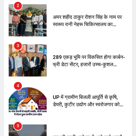
2
अमर शहीद ठाकुर रोशन सिंह के नाम पर
स्वरूप रानी नेहरू चिकित्सालय का
नामकरण करने की मांग को लेकर
अनिश्चितकालीन धरना शुरू
3
289 एकड़ भूमि पर विकसित होगा कार्बन-
फ्री डेटा सेंटर, हजारों उच्च-कुशल
रोजगार सृजन की संभावना
4
UP में ग्रामीण बिजली आपूर्ति से कृषि,
डेयरी, कुटीर उद्योग और स्वरोजगार को
मिला बढ़ावा
5