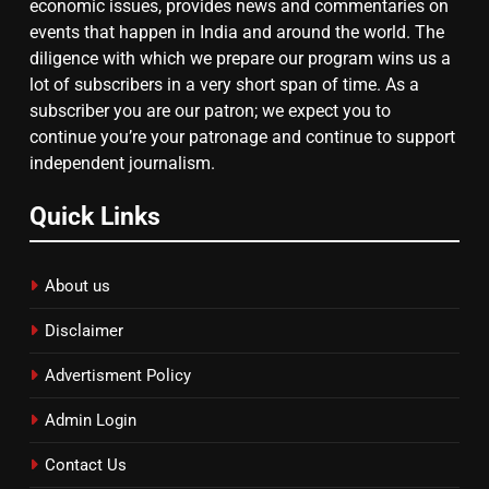
economic issues, provides news and commentaries on
events that happen in India and around the world. The
diligence with which we prepare our program wins us a
8
lot of subscribers in a very short span of time. As a
subscriber you are our patron; we expect you to
चुनाव से पहले लालू परिवार पर बड़ा झटका,
continue you’re your patronage and continue to support
दिल्ली कोर्ट ने IRCTC घोटाले में आरोप
independent journalism.
तय किए
Quick Links
About us
Disclaimer
Advertisment Policy
Admin Login
Contact Us