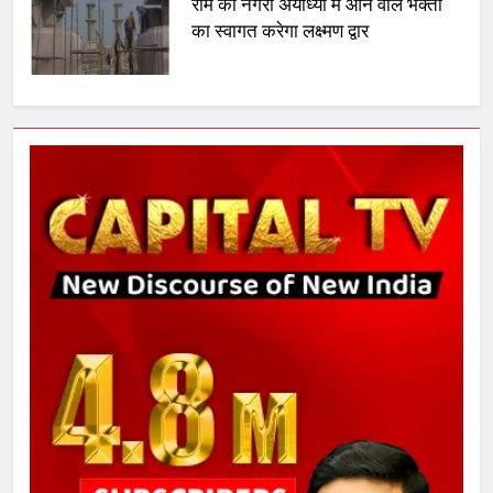
राम की नगरी अयोध्या में आने वाले भक्तों
का स्वागत करेगा लक्ष्मण द्वार
6
उत्तर प्रदेश में गांवों में बढ़ेंगी सुविधाएं: 67%
बढ़ा पंचायतों का बजट
7
गाजा युद्धविराम को लेकर बड़ी खबरें
8
चुनाव से पहले लालू परिवार पर बड़ा झटका,
दिल्ली कोर्ट ने IRCTC घोटाले में आरोप