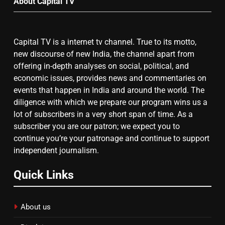
About Capital TV
बढ़ा पंचायतों का बजट
Capital TV is a internet tv channel. True to its motto,
7
new discourse of new India, the channel apart from
offering in-depth analyses on social, political, and
गाजा युद्धविराम को लेकर बड़ी खबरें
economic issues, provides news and commentaries on
events that happen in India and around the world. The
diligence with which we prepare our program wins us a
8
lot of subscribers in a very short span of time. As a
subscriber you are our patron; we expect you to
चुनाव से पहले लालू परिवार पर बड़ा झटका,
continue you’re your patronage and continue to support
दिल्ली कोर्ट ने IRCTC घोटाले में आरोप
independent journalism.
तय किए
Quick Links
About us