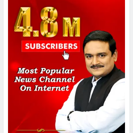
8
चुनाव से पहले लालू परिवार पर बड़ा झटका,
दिल्ली कोर्ट ने IRCTC घोटाले में आरोप
तय किए
1
SRN अस्पताल का नाम अमर शहीद ठाकुर
रोशन सिंह के नाम पर करने की मांग तेज
2
अमर शहीद ठाकुर रोशन सिंह के नाम पर
स्वरूप रानी नेहरू चिकित्सालय का
नामकरण करने की मांग को लेकर
अनिश्चितकालीन धरना शुरू