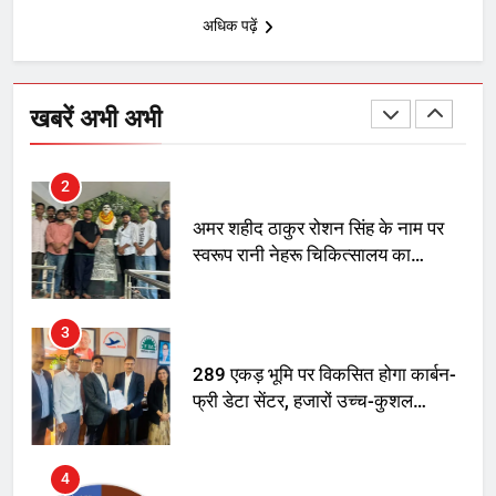
अधिक पढ़ें
1
SRN अस्पताल का नाम अमर शहीद ठाकुर
रोशन सिंह के नाम पर करने की मांग तेज
खबरें अभी अभी
2
अमर शहीद ठाकुर रोशन सिंह के नाम पर
स्वरूप रानी नेहरू चिकित्सालय का
नामकरण करने की मांग को लेकर
अनिश्चितकालीन धरना शुरू
3
289 एकड़ भूमि पर विकसित होगा कार्बन-
फ्री डेटा सेंटर, हजारों उच्च-कुशल
रोजगार सृजन की संभावना
4