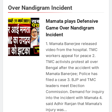
का स्वागत करेगा लक्ष्मण द्वार
Over Nandigram Incident
Mamata plays Defensive
6
Game Over Nandigram
उत्तर प्रदेश में गांवों में बढ़ेंगी सुविधाएं: 67%
Incident
बढ़ा पंचायतों का बजट
1. Mamata Banerjee released
video from the hospital. TMC
7
workers appeal for peace 2.
TMC activists protest all over
Bengal after the accident with
गाजा युद्धविराम को लेकर बड़ी खबरें
Mamata Banerjee; Police has
filed a case 3. BJP and TMC
leaders meet Election
8
Commission. Demand for inquiry
into the incident with Mamata 4.
चुनाव से पहले लालू परिवार पर बड़ा झटका,
said Adhir Ranjan that Mamata’s
दिल्ली कोर्ट ने IRCTC घोटाले में आरोप
injury was…
तय किए