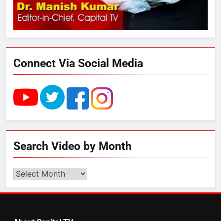
3
289 एकड़ भूमि पर विकसित होगा कार्बन-
फ्री डेटा सेंटर, हजारों उच्च-कुशल
रोजगार सृजन की संभावना
Connect Via Social Media
4
UP में ग्रामीण बिजली आपूर्ति से कृषि,
डेयरी, कुटीर उद्योग और स्वरोजगार को
मिला बढ़ावा
5
Search Video by Month
राम की नगरी अयोध्या में आने वाले भक्तों
का स्वागत करेगा लक्ष्मण द्वार
Search
Video
by
6
Month
उत्तर प्रदेश में गांवों में बढ़ेंगी सुविधाएं: 67%