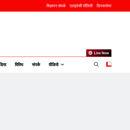
विज्ञापन संपर्क
प्राइवेसी पॉलिसी
डिस्कलेमर
Live Now
डिया
विविध
संपर्क
वीडियो
5
उत्तर प्रदेश में गांवों में बढ़ेंगी
सुविधाएं: 67% बढ़ा पंचायतों का
बजट
6