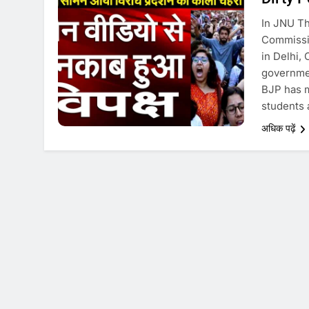
In JNU Th
Commissio
in Delhi,
governmen
BJP has m
students 
अधिक पढ़ें