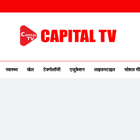
ITAL TV
urse Of New India
स्वास्थ्य
खेल
टेक्नोलॉजी
एजुकेशन
लाइफस्टाइल
सोशल मी