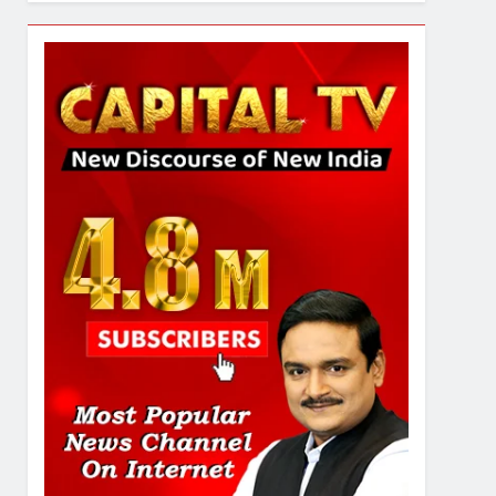
6
गाजा युद्धविराम को लेकर बड़ी खबरें
7
चुनाव से पहले लालू परिवार पर बड़ा
झटका, दिल्ली कोर्ट ने IRCTC
घोटाले में आरोप तय किए
8
सुप्रीम कोर्ट ने राहुल गांधी के ‘वोट
चोरी’ के आरोप खारिज किए,
शेखपुरा में पीएम की मां को गाली पर
कोर्ट का समन जारी
1
अमर शहीद ठाकुर रोशन सिंह के
नाम पर स्वरूप रानी नेहरू
चिकित्सालय का नामकरण करने