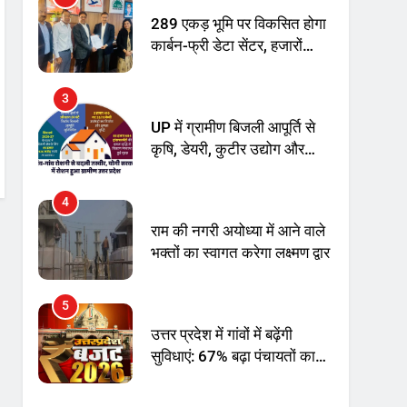
अनिश्चितकालीन धरना शुरू
289 एकड़ भूमि पर विकसित होगा
कार्बन-फ्री डेटा सेंटर, हजारों
उच्च-कुशल रोजगार सृजन की
संभावना
3
UP में ग्रामीण बिजली आपूर्ति से
कृषि, डेयरी, कुटीर उद्योग और
स्वरोजगार को मिला बढ़ावा
4
राम की नगरी अयोध्या में आने वाले
भक्तों का स्वागत करेगा लक्ष्मण द्वार
5
उत्तर प्रदेश में गांवों में बढ़ेंगी
सुविधाएं: 67% बढ़ा पंचायतों का
बजट