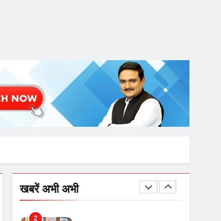
गाजा युद्धविराम को लेकर बड़ी खबरें
7
चुनाव से पहले लालू परिवार पर बड़ा
झटका, दिल्ली कोर्ट ने IRCTC
घोटाले में आरोप तय किए
8
सुप्रीम कोर्ट ने राहुल गांधी के ‘वोट
चोरी’ के आरोप खारिज किए,
शेखपुरा में पीएम की मां को गाली पर
कोर्ट का समन जारी
1
अमर शहीद ठाकुर रोशन सिंह के
खबरें अभी अभी
नाम पर स्वरूप रानी नेहरू
चिकित्सालय का नामकरण करने
की मांग को लेकर
2