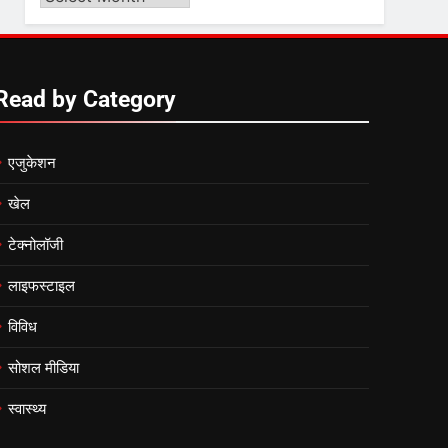
Video
6
by
गाजा युद्धविराम को लेकर बड़ी खबरें
Month
Read by Category
7
एजुकेशन
चुनाव से पहले लालू परिवार पर बड़ा
झटका, दिल्ली कोर्ट ने IRCTC
खेल
घोटाले में आरोप तय किए
टेक्नोलॉजी
8
सुप्रीम कोर्ट ने राहुल गांधी के ‘वोट
लाइफस्टाइल
चोरी’ के आरोप खारिज किए,
शेखपुरा में पीएम की मां को गाली पर
विविध
कोर्ट का समन जारी
सोशल मीडिया
स्वास्थ्य