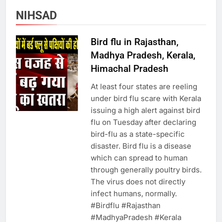
राम की नगरी अयोध्या में आने वाले भक्तों
NIHSAD
का स्वागत करेगा लक्ष्मण द्वार
Bird flu in Rajasthan,
Madhya Pradesh, Kerala,
6
Himachal Pradesh
उत्तर प्रदेश में गांवों में बढ़ेंगी सुविधाएं: 67%
At least four states are reeling
बढ़ा पंचायतों का बजट
under bird flu scare with Kerala
issuing a high alert against bird
7
flu on Tuesday after declaring
bird-flu as a state-specific
disaster. Bird flu is a disease
गाजा युद्धविराम को लेकर बड़ी खबरें
which can spread to human
through generally poultry birds.
The virus does not directly
8
infect humans, normally.
#Birdflu #Rajasthan
चुनाव से पहले लालू परिवार पर बड़ा झटका,
#MadhyaPradesh #Kerala
दिल्ली कोर्ट ने IRCTC घोटाले में आरोप