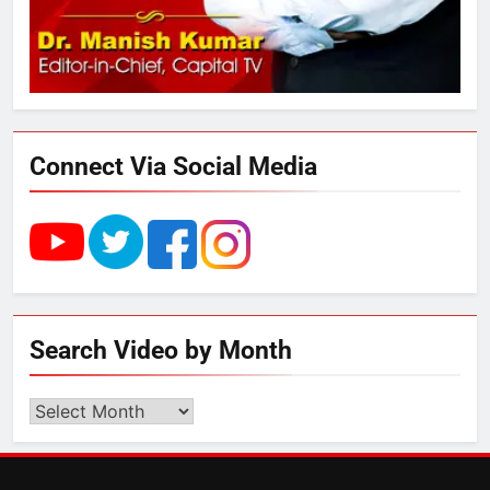
अनिश्चितकालीन धरना शुरू
3
289 एकड़ भूमि पर विकसित होगा कार्बन-
फ्री डेटा सेंटर, हजारों उच्च-कुशल
रोजगार सृजन की संभावना
Connect Via Social Media
4
UP में ग्रामीण बिजली आपूर्ति से कृषि,
डेयरी, कुटीर उद्योग और स्वरोजगार को
मिला बढ़ावा
5
Search Video by Month
राम की नगरी अयोध्या में आने वाले भक्तों
का स्वागत करेगा लक्ष्मण द्वार
Search
Video
by
6
Month