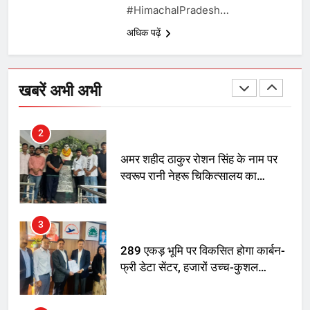
#HimachalPradesh…
तय किए
अधिक पढ़ें
1
SRN अस्पताल का नाम अमर शहीद ठाकुर
रोशन सिंह के नाम पर करने की मांग तेज
खबरें अभी अभी
2
अमर शहीद ठाकुर रोशन सिंह के नाम पर
स्वरूप रानी नेहरू चिकित्सालय का
नामकरण करने की मांग को लेकर
अनिश्चितकालीन धरना शुरू
3
289 एकड़ भूमि पर विकसित होगा कार्बन-
फ्री डेटा सेंटर, हजारों उच्च-कुशल
रोजगार सृजन की संभावना