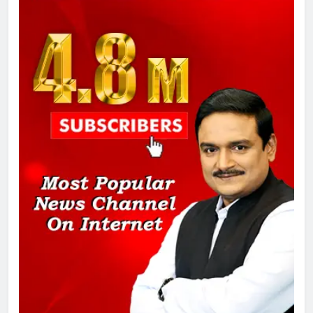
गाजा युद्धविराम को लेकर बड़ी खबरें
8
चुनाव से पहले लालू परिवार पर बड़ा झटका,
दिल्ली कोर्ट ने IRCTC घोटाले में आरोप
तय किए
1
SRN अस्पताल का नाम अमर शहीद ठाकुर
रोशन सिंह के नाम पर करने की मांग तेज
2
अमर शहीद ठाकुर रोशन सिंह के नाम पर
स्वरूप रानी नेहरू चिकित्सालय का
नामकरण करने की मांग को लेकर