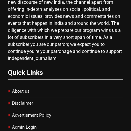
new discourse of new India, the channel apart from
offering in-depth analyses on social, political, and
गाजा युद्धविराम को लेकर बड़ी खबरें
economic issues, provides news and commentaries on
events that happen in India and around the world. The
diligence with which we prepare our program wins us a
8
lot of subscribers in a very short span of time. As a
subscriber you are our patron; we expect you to
चुनाव से पहले लालू परिवार पर बड़ा झटका,
continue you’re your patronage and continue to support
दिल्ली कोर्ट ने IRCTC घोटाले में आरोप
independent journalism.
तय किए
Quick Links
About us
Disclaimer
Advertisment Policy
Admin Login