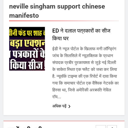
neville singham support chinese
उत्तर प्रदेश में गांवों में बढ़ेंगी सुविधाएं: 67%
manifesto
बढ़ा पंचायतों का बजट
ED ने दलाल पत्रकारों का सीज
7
किया घर
ईडी ने न्यूज पोर्टल के खिलाफ मनी लॉन्ड्रिंग
गाजा युद्धविराम को लेकर बड़ी खबरें
जांच के सिलसिले में न्यूज़क्लिक के प्रधान
संपादक प्रबीर पुरकायश्ता से जुड़े नई दिल्ली
के साकेत स्थित एक फ्लैट को जब्त कर लिया
8
है. न्यूयॉर्क टाइम्स की एक रिपोर्ट में दावा किया
गया कि समाचार पोर्टल एक वैश्विक नेटवर्क का
चुनाव से पहले लालू परिवार पर बड़ा झटका,
हिस्सा था, जिसे अमेरिकी अरबपति नेविल
दिल्ली कोर्ट ने IRCTC घोटाले में आरोप
रॉय…
तय किए
अधिक पढ़ें
1
SRN अस्पताल का नाम अमर शहीद ठाकुर
रोशन सिंह के नाम पर करने की मांग तेज