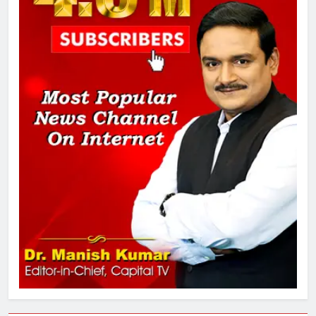
चुनाव से पहले लालू परिवार पर बड़ा झटका,
दिल्ली कोर्ट ने IRCTC घोटाले में आरोप
तय किए
1
SRN अस्पताल का नाम अमर शहीद ठाकुर
रोशन सिंह के नाम पर करने की मांग तेज
2
अमर शहीद ठाकुर रोशन सिंह के नाम पर
स्वरूप रानी नेहरू चिकित्सालय का
नामकरण करने की मांग को लेकर
अनिश्चितकालीन धरना शुरू
3
289 एकड़ भूमि पर विकसित होगा कार्बन-
फ्री डेटा सेंटर, हजारों उच्च-कुशल
रोजगार सृजन की संभावना