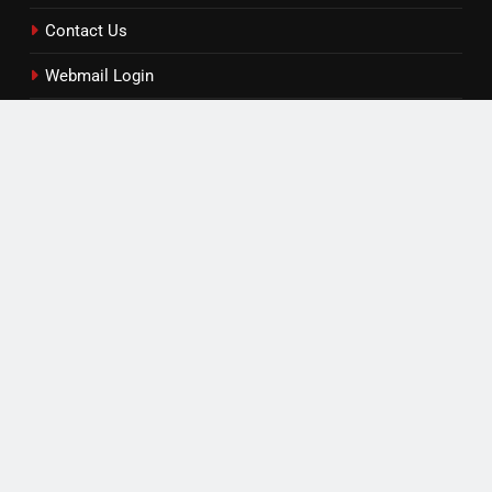
Contact Us
Webmail Login
Contact / Feedback
Read by Category
एजुकेशन
खेल
टेक्नोलॉजी
लाइफस्टाइल
विविध
सोशल मीडिया