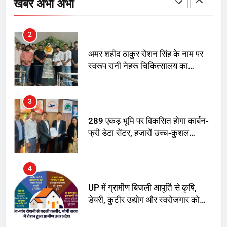
खबरें अभी अभी
2
अमर शहीद ठाकुर रोशन सिंह के नाम पर
स्वरूप रानी नेहरू चिकित्सालय का
नामकरण करने की मांग को लेकर
अनिश्चितकालीन धरना शुरू
3
289 एकड़ भूमि पर विकसित होगा कार्बन-
फ्री डेटा सेंटर, हजारों उच्च-कुशल
रोजगार सृजन की संभावना
4
UP में ग्रामीण बिजली आपूर्ति से कृषि,
डेयरी, कुटीर उद्योग और स्वरोजगार को
मिला बढ़ावा