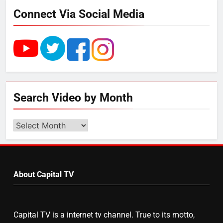
Connect Via Social Media
4
UP में ग्रामीण बिजली आपूर्ति से कृषि,
डेयरी, कुटीर उद्योग और स्वरोजगार को
मिला बढ़ावा
5
Search Video by Month
राम की नगरी अयोध्या में आने वाले भक्तों
का स्वागत करेगा लक्ष्मण द्वार
Search
Video
by
6
Month
उत्तर प्रदेश में गांवों में बढ़ेंगी सुविधाएं: 67%
About Capital TV
बढ़ा पंचायतों का बजट
Capital TV is a internet tv channel. True to its motto,
7