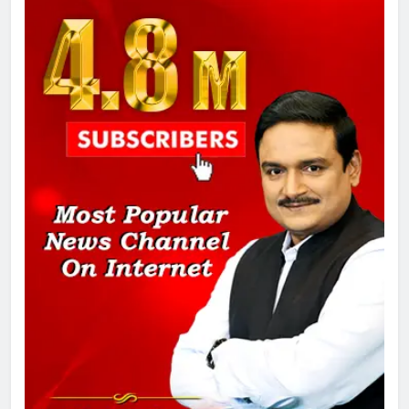
8
चुनाव से पहले लालू परिवार पर बड़ा झटका,
दिल्ली कोर्ट ने IRCTC घोटाले में आरोप
तय किए
1
SRN अस्पताल का नाम अमर शहीद ठाकुर
रोशन सिंह के नाम पर करने की मांग तेज
2
अमर शहीद ठाकुर रोशन सिंह के नाम पर
स्वरूप रानी नेहरू चिकित्सालय का
नामकरण करने की मांग को लेकर
अनिश्चितकालीन धरना शुरू