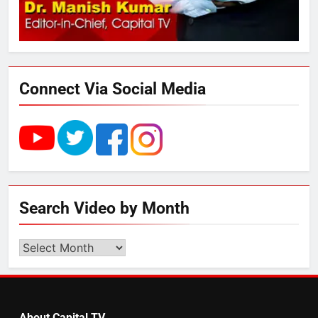
3
289 एकड़ भूमि पर विकसित होगा कार्बन-
फ्री डेटा सेंटर, हजारों उच्च-कुशल
रोजगार सृजन की संभावना
Connect Via Social Media
4
UP में ग्रामीण बिजली आपूर्ति से कृषि,
डेयरी, कुटीर उद्योग और स्वरोजगार को
मिला बढ़ावा
5
Search Video by Month
राम की नगरी अयोध्या में आने वाले भक्तों
का स्वागत करेगा लक्ष्मण द्वार
Search
Video
by
6
Month
उत्तर प्रदेश में गांवों में बढ़ेंगी सुविधाएं: 67%
About Capital TV