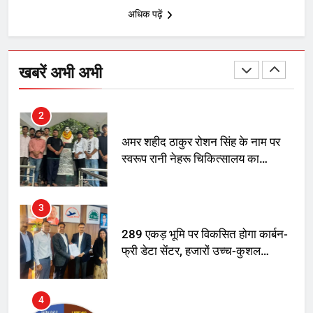
अधिक पढ़ें
1
SRN अस्पताल का नाम अमर शहीद ठाकुर
रोशन सिंह के नाम पर करने की मांग तेज
खबरें अभी अभी
2
अमर शहीद ठाकुर रोशन सिंह के नाम पर
स्वरूप रानी नेहरू चिकित्सालय का
नामकरण करने की मांग को लेकर
अनिश्चितकालीन धरना शुरू
3
289 एकड़ भूमि पर विकसित होगा कार्बन-
फ्री डेटा सेंटर, हजारों उच्च-कुशल
रोजगार सृजन की संभावना
4