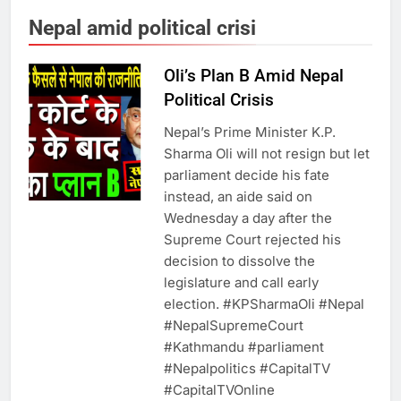
का स्वागत करेगा लक्ष्मण द्वार
Nepal amid political crisi
Oli’s Plan B Amid Nepal
6
Political Crisis
उत्तर प्रदेश में गांवों में बढ़ेंगी सुविधाएं: 67%
Nepal’s Prime Minister K.P.
बढ़ा पंचायतों का बजट
Sharma Oli will not resign but let
parliament decide his fate
7
instead, an aide said on
Wednesday a day after the
Supreme Court rejected his
गाजा युद्धविराम को लेकर बड़ी खबरें
decision to dissolve the
legislature and call early
election. #KPSharmaOli​ #Nepal​
8
#NepalSupremeCourt​
#Kathmandu​ #parliament​
चुनाव से पहले लालू परिवार पर बड़ा झटका,
#Nepalpolitics​ #CapitalTV​
दिल्ली कोर्ट ने IRCTC घोटाले में आरोप
#CapitalTVOnline
तय किए