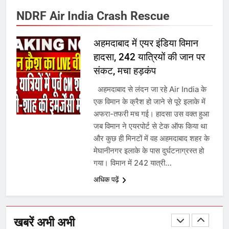
गाजा युद्धविराम को लेकर बड़ी खबरें
NDRF Air India Crash Rescue
अहमदाबाद में एयर इंडिया विमान
7
हादसा, 242 यात्रियों की जान पर
संकट, मचा हड़कंप
चुनाव से पहले लालू परिवार पर बड़ा झटका,
दिल्ली कोर्ट ने IRCTC घोटाले में आरोप
अहमदाबाद से लंदन जा रहे Air India के
तय किए
एक विमान के क्रैश हो जाने से पूरे इलाके में
अफरा-तफरी मच गई। हादसा उस वक्त हुआ
8
जब विमान ने एयरपोर्ट से टेक ऑफ किया था
और कुछ ही मिनटों में वह अहमदाबाद शहर के
सुप्रीम कोर्ट ने राहुल गांधी के ‘वोट चोरी’
मेघानीनगर इलाके के पास दुर्घटनाग्रस्त हो
के आरोप खारिज किए, शेखपुरा में पीएम की
गया। विमान में 242 यात्री…
मां को गाली पर कोर्ट का समन जारी
अधिक पढ़ें
1
अमर शहीद ठाकुर रोशन सिंह के नाम पर
स्वरूप रानी नेहरू चिकित्सालय का
खबरें अभी अभी