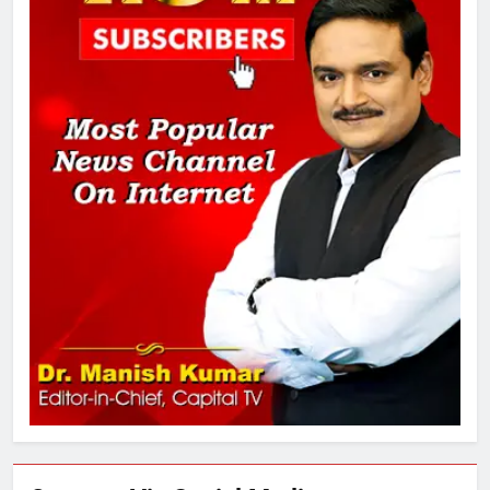
के आरोप खारिज किए, शेखपुरा में पीएम की
मां को गाली पर कोर्ट का समन जारी
1
अमर शहीद ठाकुर रोशन सिंह के नाम पर
स्वरूप रानी नेहरू चिकित्सालय का
नामकरण करने की मांग को लेकर
अनिश्चितकालीन धरना शुरू
2
289 एकड़ भूमि पर विकसित होगा कार्बन-
फ्री डेटा सेंटर, हजारों उच्च-कुशल
रोजगार सृजन की संभावना
3
UP में ग्रामीण बिजली आपूर्ति से कृषि,
डेयरी, कुटीर उद्योग और स्वरोजगार को
मिला बढ़ावा