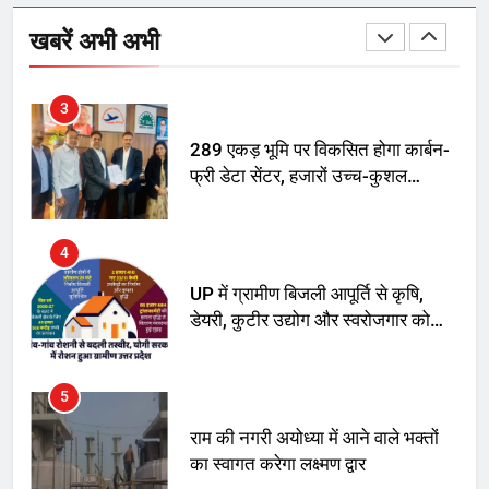
अमर शहीद ठाकुर रोशन सिंह के नाम पर
स्वरूप रानी नेहरू चिकित्सालय का
खबरें अभी अभी
नामकरण करने की मांग को लेकर
अनिश्चितकालीन धरना शुरू
3
289 एकड़ भूमि पर विकसित होगा कार्बन-
फ्री डेटा सेंटर, हजारों उच्च-कुशल
रोजगार सृजन की संभावना
4
UP में ग्रामीण बिजली आपूर्ति से कृषि,
डेयरी, कुटीर उद्योग और स्वरोजगार को
मिला बढ़ावा
5
राम की नगरी अयोध्या में आने वाले भक्तों
का स्वागत करेगा लक्ष्मण द्वार