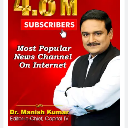
SRN अस्पताल का नाम अमर शहीद ठाकुर
रोशन सिंह के नाम पर करने की मांग तेज
2
अमर शहीद ठाकुर रोशन सिंह के नाम पर
स्वरूप रानी नेहरू चिकित्सालय का
नामकरण करने की मांग को लेकर
अनिश्चितकालीन धरना शुरू
3
289 एकड़ भूमि पर विकसित होगा कार्बन-
फ्री डेटा सेंटर, हजारों उच्च-कुशल
रोजगार सृजन की संभावना
4
UP में ग्रामीण बिजली आपूर्ति से कृषि,