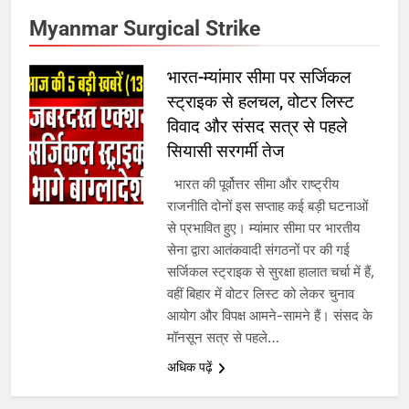
7
Myanmar Surgical Strike
गाजा युद्धविराम को लेकर बड़ी खबरें
भारत-म्यांमार सीमा पर सर्जिकल
स्ट्राइक से हलचल, वोटर लिस्ट
विवाद और संसद सत्र से पहले
8
सियासी सरगर्मी तेज
चुनाव से पहले लालू परिवार पर बड़ा झटका,
भारत की पूर्वोत्तर सीमा और राष्ट्रीय
दिल्ली कोर्ट ने IRCTC घोटाले में आरोप
राजनीति दोनों इस सप्ताह कई बड़ी घटनाओं
तय किए
से प्रभावित हुए। म्यांमार सीमा पर भारतीय
सेना द्वारा आतंकवादी संगठनों पर की गई
1
सर्जिकल स्ट्राइक से सुरक्षा हालात चर्चा में हैं,
वहीं बिहार में वोटर लिस्ट को लेकर चुनाव
SRN अस्पताल का नाम अमर शहीद ठाकुर
आयोग और विपक्ष आमने-सामने हैं। संसद के
रोशन सिंह के नाम पर करने की मांग तेज
मॉनसून सत्र से पहले…
अधिक पढ़ें
2