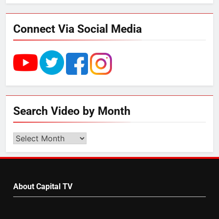
डेयरी, कुटीर उद्योग और स्वरोजगार को
मिला बढ़ावा
Connect Via Social Media
5
राम की नगरी अयोध्या में आने वाले भक्तों
का स्वागत करेगा लक्ष्मण द्वार
6
Search Video by Month
उत्तर प्रदेश में गांवों में बढ़ेंगी सुविधाएं: 67%
बढ़ा पंचायतों का बजट
Search
Video
by
7
Month
About Capital TV
गाजा युद्धविराम को लेकर बड़ी खबरें