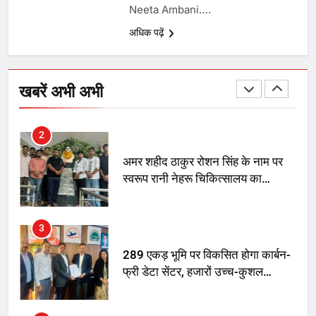
Neeta Ambani….
तय किए
अधिक पढ़ें
1
SRN अस्पताल का नाम अमर शहीद ठाकुर
रोशन सिंह के नाम पर करने की मांग तेज
खबरें अभी अभी
2
अमर शहीद ठाकुर रोशन सिंह के नाम पर
स्वरूप रानी नेहरू चिकित्सालय का
नामकरण करने की मांग को लेकर
अनिश्चितकालीन धरना शुरू
3
289 एकड़ भूमि पर विकसित होगा कार्बन-
फ्री डेटा सेंटर, हजारों उच्च-कुशल
रोजगार सृजन की संभावना