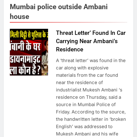
Mumbai police outside Ambani
राम की नगरी अयोध्या में आने वाले भक्तों
का स्वागत करेगा लक्ष्मण द्वार
house
Threat Letter’ Found In Car
6
Carrying Near Ambani’s
उत्तर प्रदेश में गांवों में बढ़ेंगी सुविधाएं: 67%
Residence
बढ़ा पंचायतों का बजट
A ‘threat letter’ was found in the
car along with explosive
7
materials from the car found
near the residence of
industrialist Mukesh Ambani ‘s
गाजा युद्धविराम को लेकर बड़ी खबरें
residence on Thursday, said a
source in Mumbai Police of
Friday. According to the source,
8
the handwritten letter in ‘broken
English’ was addressed to
चुनाव से पहले लालू परिवार पर बड़ा झटका,
Mukesh Ambani and his wife
दिल्ली कोर्ट ने IRCTC घोटाले में आरोप