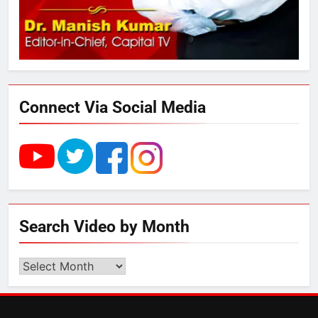
अनिश्चितकालीन धरना शुरू
3
289 एकड़ भूमि पर विकसित होगा कार्बन-
फ्री डेटा सेंटर, हजारों उच्च-कुशल
रोजगार सृजन की संभावना
Connect Via Social Media
4
UP में ग्रामीण बिजली आपूर्ति से कृषि,
डेयरी, कुटीर उद्योग और स्वरोजगार को
मिला बढ़ावा
5
Search Video by Month
राम की नगरी अयोध्या में आने वाले भक्तों
का स्वागत करेगा लक्ष्मण द्वार
Search
Video
by
6
Month