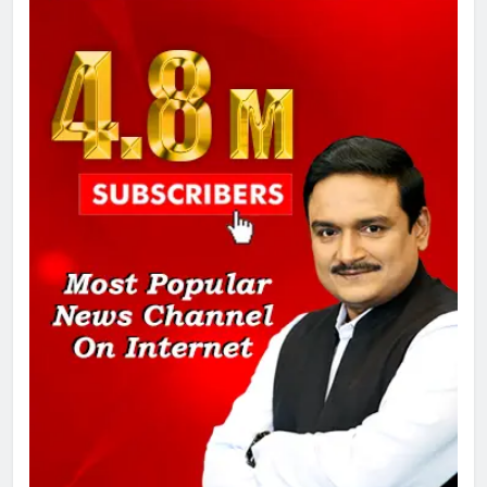
गाजा युद्धविराम को लेकर बड़ी खबरें
8
चुनाव से पहले लालू परिवार पर बड़ा झटका,
दिल्ली कोर्ट ने IRCTC घोटाले में आरोप
तय किए
1
SRN अस्पताल का नाम अमर शहीद ठाकुर
रोशन सिंह के नाम पर करने की मांग तेज
2
अमर शहीद ठाकुर रोशन सिंह के नाम पर
स्वरूप रानी नेहरू चिकित्सालय का
नामकरण करने की मांग को लेकर