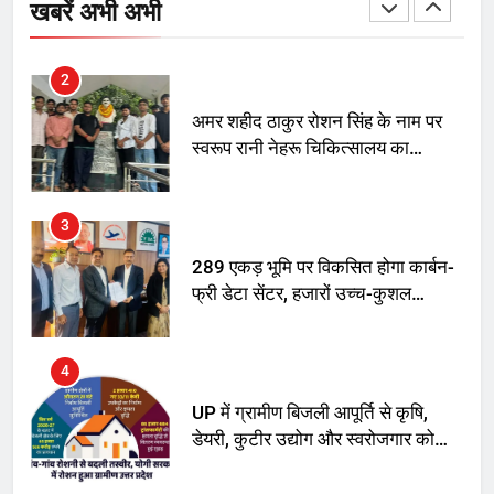
रोशन सिंह के नाम पर करने की मांग तेज
खबरें अभी अभी
2
अमर शहीद ठाकुर रोशन सिंह के नाम पर
स्वरूप रानी नेहरू चिकित्सालय का
नामकरण करने की मांग को लेकर
अनिश्चितकालीन धरना शुरू
3
289 एकड़ भूमि पर विकसित होगा कार्बन-
फ्री डेटा सेंटर, हजारों उच्च-कुशल
रोजगार सृजन की संभावना
4
UP में ग्रामीण बिजली आपूर्ति से कृषि,
डेयरी, कुटीर उद्योग और स्वरोजगार को
मिला बढ़ावा