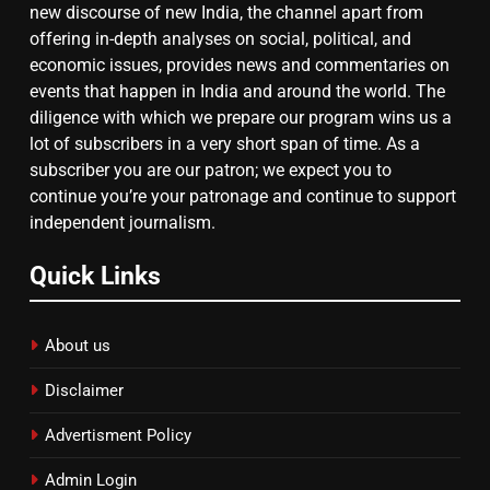
new discourse of new India, the channel apart from
offering in-depth analyses on social, political, and
गाजा युद्धविराम को लेकर बड़ी खबरें
economic issues, provides news and commentaries on
events that happen in India and around the world. The
diligence with which we prepare our program wins us a
8
lot of subscribers in a very short span of time. As a
subscriber you are our patron; we expect you to
चुनाव से पहले लालू परिवार पर बड़ा झटका,
continue you’re your patronage and continue to support
दिल्ली कोर्ट ने IRCTC घोटाले में आरोप
independent journalism.
तय किए
Quick Links
About us
Disclaimer
Advertisment Policy
Admin Login