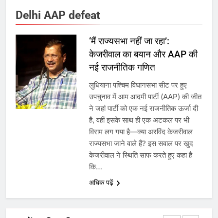
Delhi AAP defeat
उत्तर प्रदेश में गांवों में बढ़ेंगी सुविधाएं: 67%
बढ़ा पंचायतों का बजट
‘मैं राज्यसभा नहीं जा रहा’:
केजरीवाल का बयान और AAP की
7
नई राजनीतिक गणित
लुधियाना पश्चिम विधानसभा सीट पर हुए
गाजा युद्धविराम को लेकर बड़ी खबरें
उपचुनाव में आम आदमी पार्टी (AAP) की जीत
ने जहां पार्टी को एक नई राजनीतिक ऊर्जा दी
है, वहीं इसके साथ ही एक अटकल पर भी
8
विराम लग गया है—क्या अरविंद केजरीवाल
राज्यसभा जाने वाले हैं? इस सवाल पर खुद
चुनाव से पहले लालू परिवार पर बड़ा झटका,
केजरीवाल ने स्थिति साफ करते हुए कहा है
दिल्ली कोर्ट ने IRCTC घोटाले में आरोप
कि…
तय किए
अधिक पढ़ें
1
SRN अस्पताल का नाम अमर शहीद ठाकुर