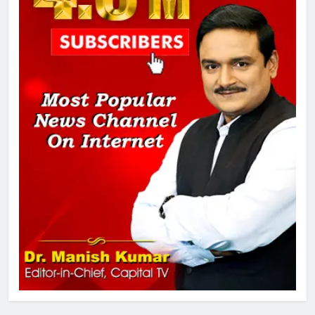
चुनाव से पहले लालू परिवार पर बड़ा झटका,
दिल्ली कोर्ट ने IRCTC घोटाले में आरोप
तय किए
1
SRN अस्पताल का नाम अमर शहीद ठाकुर
रोशन सिंह के नाम पर करने की मांग तेज
2
अमर शहीद ठाकुर रोशन सिंह के नाम पर
स्वरूप रानी नेहरू चिकित्सालय का
नामकरण करने की मांग को लेकर
अनिश्चितकालीन धरना शुरू
3
289 एकड़ भूमि पर विकसित होगा कार्बन-
फ्री डेटा सेंटर, हजारों उच्च-कुशल