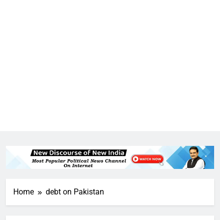
6
गाजा युद्धविराम को लेकर बड़ी खबरें
7
चुनाव से पहले लालू परिवार पर बड़ा झटका,
दिल्ली कोर्ट ने IRCTC घोटाले में आरोप
तय किए
8
सुप्रीम कोर्ट ने राहुल गांधी के ‘वोट चोरी’
के आरोप खारिज किए, शेखपुरा में पीएम की
Home
debt on Pakistan
मां को गाली पर कोर्ट का समन जारी