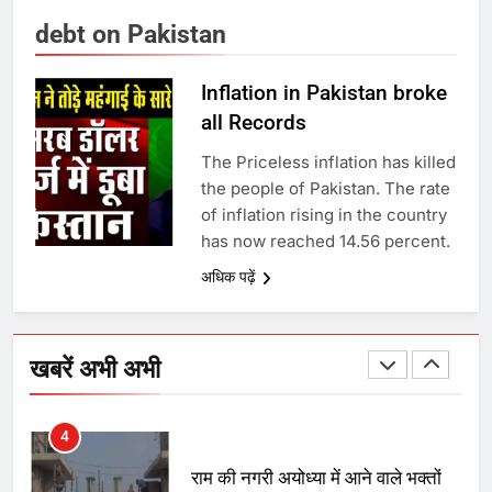
1
debt on Pakistan
अमर शहीद ठाकुर रोशन सिंह के नाम पर
स्वरूप रानी नेहरू चिकित्सालय का
Inflation in Pakistan broke
नामकरण करने की मांग को लेकर
all Records
अनिश्चितकालीन धरना शुरू
2
The Priceless inflation has killed
the people of Pakistan. The rate
289 एकड़ भूमि पर विकसित होगा कार्बन-
of inflation rising in the country
फ्री डेटा सेंटर, हजारों उच्च-कुशल
has now reached 14.56 percent.
रोजगार सृजन की संभावना
अधिक पढ़ें
3
UP में ग्रामीण बिजली आपूर्ति से कृषि,
डेयरी, कुटीर उद्योग और स्वरोजगार को
खबरें अभी अभी
मिला बढ़ावा
4
राम की नगरी अयोध्या में आने वाले भक्तों