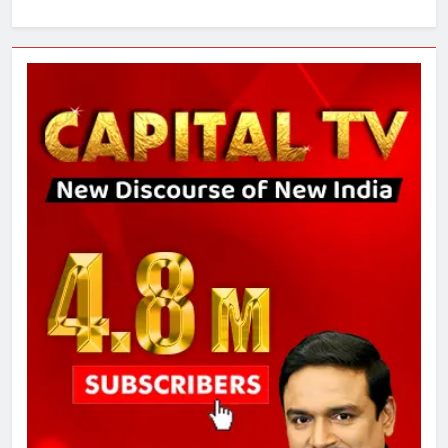
8
सुप्रीम कोर्ट ने राहुल गांधी के ‘वोट चोरी’
के आरोप खारिज किए, शेखपुरा में पीएम की
मां को गाली पर कोर्ट का समन जारी
1
अमर शहीद ठाकुर रोशन सिंह के नाम पर
स्वरूप रानी नेहरू चिकित्सालय का
नामकरण करने की मांग को लेकर
अनिश्चितकालीन धरना शुरू
2
289 एकड़ भूमि पर विकसित होगा कार्बन-
फ्री डेटा सेंटर, हजारों उच्च-कुशल
रोजगार सृजन की संभावना
3