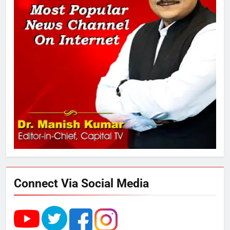
UP में ग्रामीण बिजली आपूर्ति से कृषि,
डेयरी, कुटीर उद्योग और स्वरोजगार को
मिला बढ़ावा
4
राम की नगरी अयोध्या में आने वाले भक्तों
का स्वागत करेगा लक्ष्मण द्वार
5
उत्तर प्रदेश में गांवों में बढ़ेंगी सुविधाएं: 67%
बढ़ा पंचायतों का बजट
Connect Via Social Media
6
गाजा युद्धविराम को लेकर बड़ी खबरें