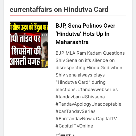
currentaffairs on Hindutva Card
6
BJP, Sena Politics Over
उत्तर प्रदेश में गांवों में बढ़ेंगी सुविधाएं: 67%
‘Hindutva’ Hots Up In
बढ़ा पंचायतों का बजट
Maharashtra
BJP MLA Ram Kadam Questions
7
Shiv Sena on it’s silence on
disrespecting Hindu God when
Shiv sena always plays
गाजा युद्धविराम को लेकर बड़ी खबरें
“Hindutva Card” during
elections. #tandavwebseries
#tandavban #Shivsena
8
#TandavApologyUnacceptable
#banTandavSeries
चुनाव से पहले लालू परिवार पर बड़ा झटका,
#BanTandavNow #CapitalTV
दिल्ली कोर्ट ने IRCTC घोटाले में आरोप
#CapitalTVOnline
तय किए
अधिक पढ़ें