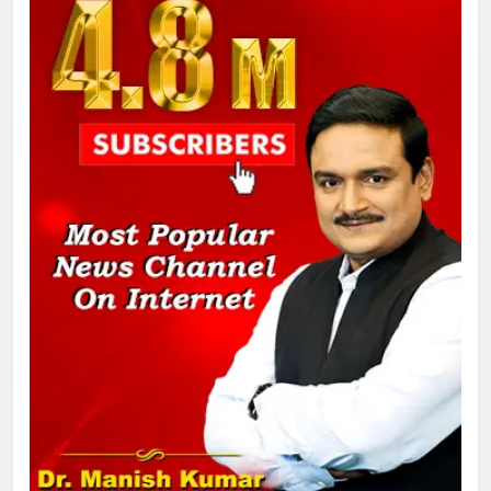
8
चुनाव से पहले लालू परिवार पर बड़ा झटका,
दिल्ली कोर्ट ने IRCTC घोटाले में आरोप
तय किए
1
SRN अस्पताल का नाम अमर शहीद ठाकुर
रोशन सिंह के नाम पर करने की मांग तेज
2
अमर शहीद ठाकुर रोशन सिंह के नाम पर
स्वरूप रानी नेहरू चिकित्सालय का
नामकरण करने की मांग को लेकर
अनिश्चितकालीन धरना शुरू
3