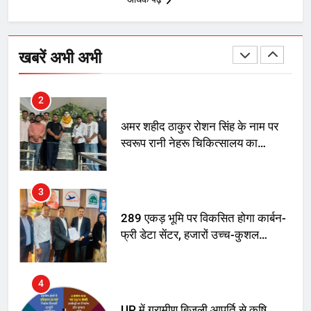
1
SRN अस्पताल का नाम अमर शहीद ठाकुर
रोशन सिंह के नाम पर करने की मांग तेज
खबरें अभी अभी
2
अमर शहीद ठाकुर रोशन सिंह के नाम पर
स्वरूप रानी नेहरू चिकित्सालय का
नामकरण करने की मांग को लेकर
अनिश्चितकालीन धरना शुरू
3
289 एकड़ भूमि पर विकसित होगा कार्बन-
फ्री डेटा सेंटर, हजारों उच्च-कुशल
रोजगार सृजन की संभावना
4
UP में ग्रामीण बिजली आपूर्ति से कृषि,