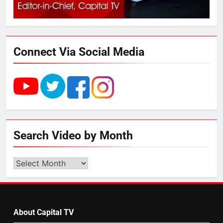
289 एकड़ भूमि पर विकसित होगा कार्बन-
फ्री डेटा सेंटर, हजारों उच्च-कुशल
रोजगार सृजन की संभावना
Connect Via Social Media
4
UP में ग्रामीण बिजली आपूर्ति से कृषि,
डेयरी, कुटीर उद्योग और स्वरोजगार को
मिला बढ़ावा
5
Search Video by Month
राम की नगरी अयोध्या में आने वाले भक्तों
का स्वागत करेगा लक्ष्मण द्वार
Search
Video
by
6
Month
उत्तर प्रदेश में गांवों में बढ़ेंगी सुविधाएं: 67%
About Capital TV
बढ़ा पंचायतों का बजट