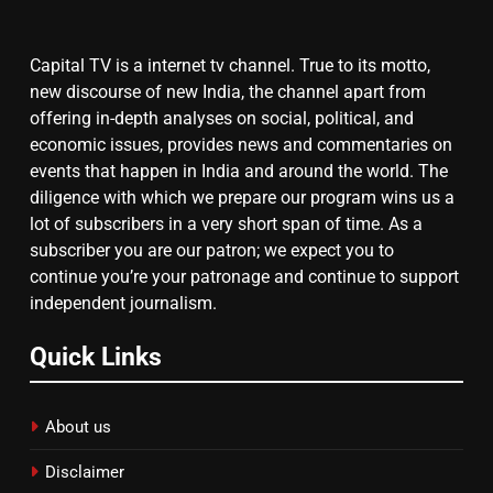
Capital TV is a internet tv channel. True to its motto,
7
new discourse of new India, the channel apart from
offering in-depth analyses on social, political, and
गाजा युद्धविराम को लेकर बड़ी खबरें
economic issues, provides news and commentaries on
events that happen in India and around the world. The
diligence with which we prepare our program wins us a
8
lot of subscribers in a very short span of time. As a
subscriber you are our patron; we expect you to
चुनाव से पहले लालू परिवार पर बड़ा झटका,
continue you’re your patronage and continue to support
दिल्ली कोर्ट ने IRCTC घोटाले में आरोप
independent journalism.
तय किए
Quick Links
About us
Disclaimer