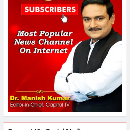
SRN अस्पताल का नाम अमर शहीद ठाकुर
रोशन सिंह के नाम पर करने की मांग तेज
2
अमर शहीद ठाकुर रोशन सिंह के नाम पर
स्वरूप रानी नेहरू चिकित्सालय का
नामकरण करने की मांग को लेकर
अनिश्चितकालीन धरना शुरू
3
289 एकड़ भूमि पर विकसित होगा कार्बन-
फ्री डेटा सेंटर, हजारों उच्च-कुशल
रोजगार सृजन की संभावना
4
UP में ग्रामीण बिजली आपूर्ति से कृषि,