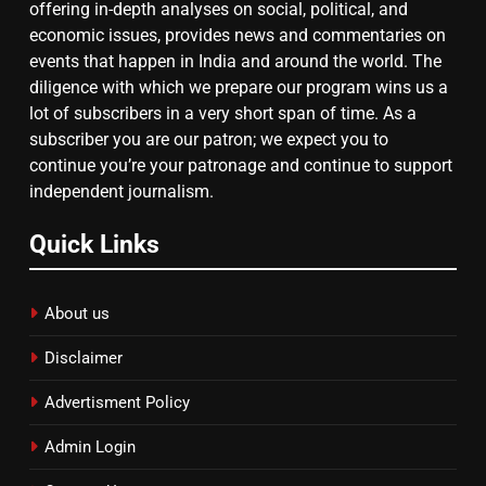
offering in-depth analyses on social, political, and
8
economic issues, provides news and commentaries on
चुनाव से पहले लालू परिवार पर बड़ा झटका,
events that happen in India and around the world. The
दिल्ली कोर्ट ने IRCTC घोटाले में आरोप
diligence with which we prepare our program wins us a
तय किए
lot of subscribers in a very short span of time. As a
subscriber you are our patron; we expect you to
continue you’re your patronage and continue to support
independent journalism.
Quick Links
About us
Disclaimer
Advertisment Policy
Admin Login