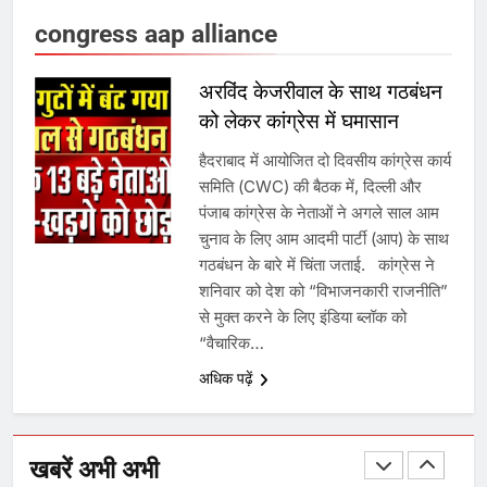
7
congress aap alliance
गाजा युद्धविराम को लेकर बड़ी खबरें
अरविंद केजरीवाल के साथ गठबंधन
को लेकर कांग्रेस में घमासान
8
हैदराबाद में आयोजित दो दिवसीय कांग्रेस कार्य
समिति (CWC) की बैठक में, दिल्ली और
चुनाव से पहले लालू परिवार पर बड़ा झटका,
पंजाब कांग्रेस के नेताओं ने अगले साल आम
दिल्ली कोर्ट ने IRCTC घोटाले में आरोप
चुनाव के लिए आम आदमी पार्टी (आप) के साथ
तय किए
गठबंधन के बारे में चिंता जताई. कांग्रेस ने
शनिवार को देश को “विभाजनकारी राजनीति”
1
से मुक्त करने के लिए इंडिया ब्लॉक को
“वैचारिक…
SRN अस्पताल का नाम अमर शहीद ठाकुर
रोशन सिंह के नाम पर करने की मांग तेज
अधिक पढ़ें
2
खबरें अभी अभी