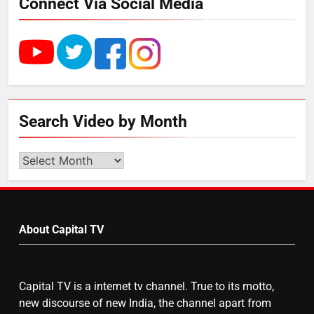
डेयरी, कुटीर उद्योग और स्वरोजगार को
Connect Via Social Media
मिला बढ़ावा
5
राम की नगरी अयोध्या में आने वाले भक्तों
का स्वागत करेगा लक्ष्मण द्वार
Search Video by Month
6
Search
उत्तर प्रदेश में गांवों में बढ़ेंगी सुविधाएं: 67%
Video
बढ़ा पंचायतों का बजट
by
Month
About Capital TV
7
गाजा युद्धविराम को लेकर बड़ी खबरें
Capital TV is a internet tv channel. True to its motto,
new discourse of new India, the channel apart from