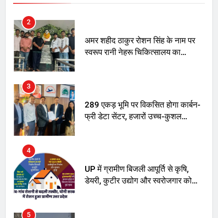
अमर शहीद ठाकुर रोशन सिंह के नाम पर
स्वरूप रानी नेहरू चिकित्सालय का
नामकरण करने की मांग को लेकर
अनिश्चितकालीन धरना शुरू
3
289 एकड़ भूमि पर विकसित होगा कार्बन-
फ्री डेटा सेंटर, हजारों उच्च-कुशल
रोजगार सृजन की संभावना
4
UP में ग्रामीण बिजली आपूर्ति से कृषि,
डेयरी, कुटीर उद्योग और स्वरोजगार को
मिला बढ़ावा
5
राम की नगरी अयोध्या में आने वाले भक्तों
का स्वागत करेगा लक्ष्मण द्वार