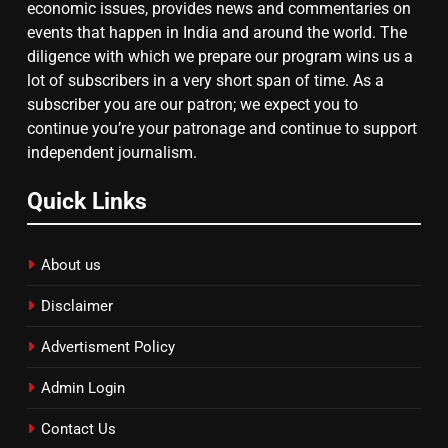
economic issues, provides news and commentaries on
events that happen in India and around the world. The
diligence with which we prepare our program wins us a
8
lot of subscribers in a very short span of time. As a
subscriber you are our patron; we expect you to
चुनाव से पहले लालू परिवार पर बड़ा झटका,
continue you’re your patronage and continue to support
दिल्ली कोर्ट ने IRCTC घोटाले में आरोप
independent journalism.
तय किए
Quick Links
About us
Disclaimer
Advertisment Policy
Admin Login
Contact Us