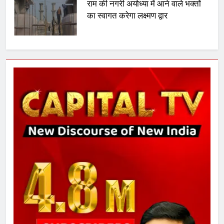
राम की नगरी अयोध्या में आने वाले भक्तों
का स्वागत करेगा लक्ष्मण द्वार
6
उत्तर प्रदेश में गांवों में बढ़ेंगी सुविधाएं: 67%
बढ़ा पंचायतों का बजट
7
गाजा युद्धविराम को लेकर बड़ी खबरें
8
चुनाव से पहले लालू परिवार पर बड़ा झटका,
दिल्ली कोर्ट ने IRCTC घोटाले में आरोप