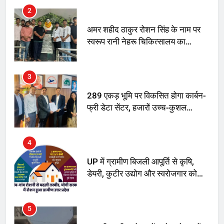
2
अमर शहीद ठाकुर रोशन सिंह के नाम पर
स्वरूप रानी नेहरू चिकित्सालय का
नामकरण करने की मांग को लेकर
अनिश्चितकालीन धरना शुरू
3
289 एकड़ भूमि पर विकसित होगा कार्बन-
फ्री डेटा सेंटर, हजारों उच्च-कुशल
रोजगार सृजन की संभावना
4
UP में ग्रामीण बिजली आपूर्ति से कृषि,
डेयरी, कुटीर उद्योग और स्वरोजगार को
मिला बढ़ावा
5