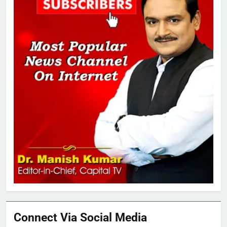
तय किए
1
SRN अस्पताल का नाम अमर शहीद ठाकुर
रोशन सिंह के नाम पर करने की मांग तेज
2
अमर शहीद ठाकुर रोशन सिंह के नाम पर
स्वरूप रानी नेहरू चिकित्सालय का
नामकरण करने की मांग को लेकर
अनिश्चितकालीन धरना शुरू
3
289 एकड़ भूमि पर विकसित होगा कार्बन-
फ्री डेटा सेंटर, हजारों उच्च-कुशल
रोजगार सृजन की संभावना
Connect Via Social Media
4