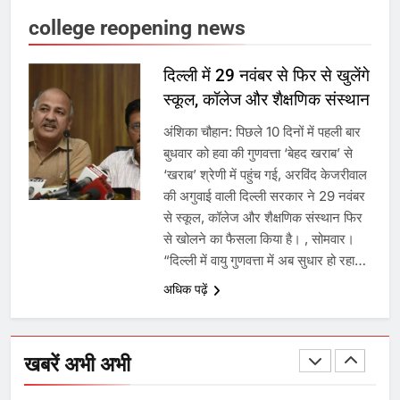
बढ़ा पंचायतों का बजट
college reopening news
7
दिल्ली में 29 नवंबर से फिर से खुलेंगे
स्कूल, कॉलेज और शैक्षणिक संस्थान
गाजा युद्धविराम को लेकर बड़ी खबरें
अंशिका चौहान: पिछले 10 दिनों में पहली बार
बुधवार को हवा की गुणवत्ता ‘बेहद खराब’ से
‘खराब’ श्रेणी में पहुंच गई, अरविंद केजरीवाल
8
की अगुवाई वाली दिल्ली सरकार ने 29 नवंबर
से स्कूल, कॉलेज और शैक्षणिक संस्थान फिर
चुनाव से पहले लालू परिवार पर बड़ा झटका,
से खोलने का फैसला किया है। , सोमवार।
दिल्ली कोर्ट ने IRCTC घोटाले में आरोप
“दिल्ली में वायु गुणवत्ता में अब सुधार हो रहा…
तय किए
अधिक पढ़ें
1
SRN अस्पताल का नाम अमर शहीद ठाकुर
रोशन सिंह के नाम पर करने की मांग तेज
खबरें अभी अभी