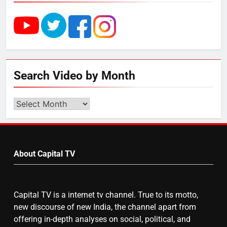
UP में ग्रामीण बिजली आपूर्ति से कृषि,
डेयरी, कुटीर उद्योग और स्वरोजगार को
मिला बढ़ावा
5
Search Video by Month
राम की नगरी अयोध्या में आने वाले भक्तों
का स्वागत करेगा लक्ष्मण द्वार
Search
Video
by
6
Month
उत्तर प्रदेश में गांवों में बढ़ेंगी सुविधाएं: 67%
About Capital TV
बढ़ा पंचायतों का बजट
Capital TV is a internet tv channel. True to its motto,
7
new discourse of new India, the channel apart from
offering in-depth analyses on social, political, and
गाजा युद्धविराम को लेकर बड़ी खबरें