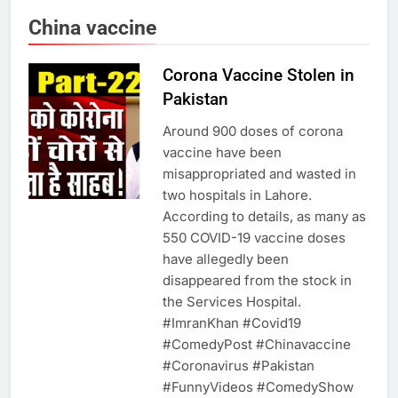
China vaccine
Corona Vaccine Stolen in
Pakistan
Around 900 doses of corona
vaccine have been
misappropriated and wasted in
two hospitals in Lahore.
According to details, as many as
550 COVID-19 vaccine doses
have allegedly been
disappeared from the stock in
the Services Hospital.
#ImranKhan​ #Covid19​
#ComedyPost​ #Chinavaccine​
#Coronavirus​ #Pakistan​
5
#FunnyVideos​ #ComedyShow​