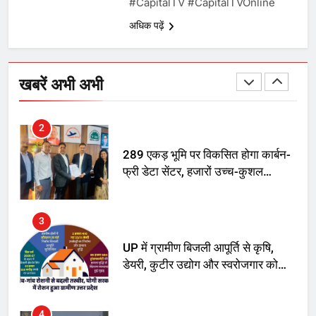
#CapitalTV​ #CapitalTVOnline
मां को गाली पर कोर्ट का समन जारी
अधिक पढ़ें
1
अमर शहीद ठाकुर रोशन सिंह के नाम पर
स्वरूप रानी नेहरू चिकित्सालय का
खबरें अभी अभी
नामकरण करने की मांग को लेकर
अनिश्चितकालीन धरना शुरू
2
289 एकड़ भूमि पर विकसित होगा कार्बन-
फ्री डेटा सेंटर, हजारों उच्च-कुशल
रोजगार सृजन की संभावना
3
UP में ग्रामीण बिजली आपूर्ति से कृषि,
डेयरी, कुटीर उद्योग और स्वरोजगार को
मिला बढ़ावा
4