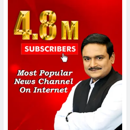
दिल्ली कोर्ट ने IRCTC घोटाले में आरोप
तय किए
8
सुप्रीम कोर्ट ने राहुल गांधी के ‘वोट चोरी’
के आरोप खारिज किए, शेखपुरा में पीएम की
मां को गाली पर कोर्ट का समन जारी
1
अमर शहीद ठाकुर रोशन सिंह के नाम पर
स्वरूप रानी नेहरू चिकित्सालय का
नामकरण करने की मांग को लेकर
अनिश्चितकालीन धरना शुरू
2
289 एकड़ भूमि पर विकसित होगा कार्बन-
फ्री डेटा सेंटर, हजारों उच्च-कुशल
रोजगार सृजन की संभावना