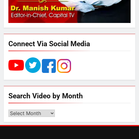
3
UP में ग्रामीण बिजली आपूर्ति से कृषि,
डेयरी, कुटीर उद्योग और स्वरोजगार को
मिला बढ़ावा
Connect Via Social Media
4
राम की नगरी अयोध्या में आने वाले भक्तों
का स्वागत करेगा लक्ष्मण द्वार
5
Search Video by Month
उत्तर प्रदेश में गांवों में बढ़ेंगी सुविधाएं: 67%
बढ़ा पंचायतों का बजट
Search
Video
by
6
Month