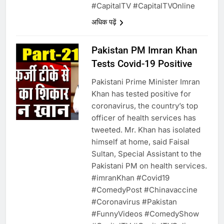
उत्तर प्रदेश में गांवों में बढ़ेंगी सुविधाएं: 67%
#CapitalTV​ #CapitalTVOnline
बढ़ा पंचायतों का बजट
अधिक पढ़ें
Pakistan PM Imran Khan
6
Tests Covid-19 Positive
गाजा युद्धविराम को लेकर बड़ी खबरें
Pakistani Prime Minister Imran
Khan has tested positive for
coronavirus, the country’s top
7
officer of health services has
tweeted. Mr. Khan has isolated
चुनाव से पहले लालू परिवार पर बड़ा झटका,
himself at home, said Faisal
दिल्ली कोर्ट ने IRCTC घोटाले में आरोप
Sultan, Special Assistant to the
तय किए
Pakistani PM on health services.
#imranKhan​ #Covid19​
8
#ComedyPost​ #Chinavaccine​
#Coronavirus​ #Pakistan​
सुप्रीम कोर्ट ने राहुल गांधी के ‘वोट चोरी’
#FunnyVideos​ #ComedyShow​
के आरोप खारिज किए, शेखपुरा में पीएम की