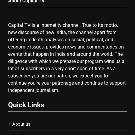
About Capital TV
गाजा युद्धविराम को लेकर बड़ी खबरें
Capital TV is a internet tv channel. True to its motto,
new discourse of new India, the channel apart from
8
offering in-depth analyses on social, political, and
economic issues, provides news and commentaries on
चुनाव से पहले लालू परिवार पर बड़ा झटका,
events that happen in India and around the world. The
दिल्ली कोर्ट ने IRCTC घोटाले में आरोप
diligence with which we prepare our program wins us a
तय किए
lot of subscribers in a very short span of time. As a
subscriber you are our patron; we expect you to
continue you’re your patronage and continue to support
independent journalism.
Quick Links
About us