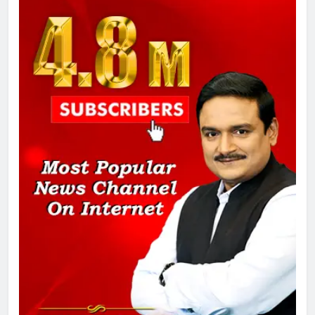
दिल्ली कोर्ट ने IRCTC घोटाले में आरोप
तय किए
1
SRN अस्पताल का नाम अमर शहीद ठाकुर
रोशन सिंह के नाम पर करने की मांग तेज
2
अमर शहीद ठाकुर रोशन सिंह के नाम पर
स्वरूप रानी नेहरू चिकित्सालय का
नामकरण करने की मांग को लेकर
अनिश्चितकालीन धरना शुरू
3
289 एकड़ भूमि पर विकसित होगा कार्बन-
फ्री डेटा सेंटर, हजारों उच्च-कुशल
रोजगार सृजन की संभावना