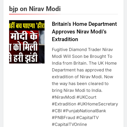
उत्तर प्रदेश में गांवों में बढ़ेंगी सुविधाएं: 67%
bjp on Nirav Modi
बढ़ा पंचायतों का बजट
Britain’s Home Department
Approves Nirav Modi’s
7
Extradition
गाजा युद्धविराम को लेकर बड़ी खबरें
Fugitive Diamond Trader Nirav
Modi Will Soon be Brought To
India from Britain. The UK Home
Department has approved the
8
extradition of Nirav Modi. Now
चुनाव से पहले लालू परिवार पर बड़ा झटका,
the way has been cleared to
दिल्ली कोर्ट ने IRCTC घोटाले में आरोप
bring Nirav Modi to India.
तय किए
#NiravModi​ #UKCourt​
#Extradition​ #UKHomeSecretary​
1
#CBI​ #PunjabNationalBank​
#PNBFraud​ #CapitalTV​
SRN अस्पताल का नाम अमर शहीद ठाकुर
#CapitalTVOnline
रोशन सिंह के नाम पर करने की मांग तेज