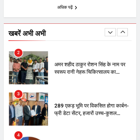
अधिक पढ़ें
2
अमर शहीद ठाकुर रोशन सिंह के नाम पर
खबरें अभी अभी
स्वरूप रानी नेहरू चिकित्सालय का
नामकरण करने की मांग को लेकर
अनिश्चितकालीन धरना शुरू
3
289 एकड़ भूमि पर विकसित होगा कार्बन-
फ्री डेटा सेंटर, हजारों उच्च-कुशल
रोजगार सृजन की संभावना
4
UP में ग्रामीण बिजली आपूर्ति से कृषि,
डेयरी, कुटीर उद्योग और स्वरोजगार को
मिला बढ़ावा